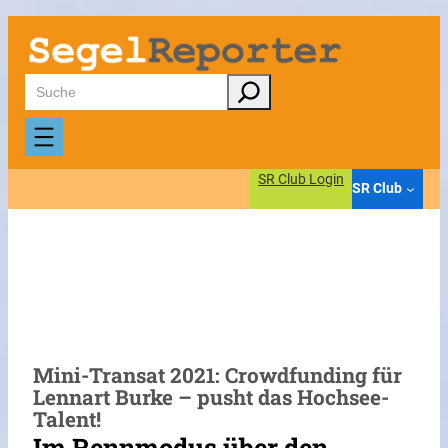
Zum
Inhalt
springen
Suchen
SR Club Login
SR Club
Mini-Transat 2021: Crowdfunding für
Lennart Burke – pusht das Hochsee-
Talent!
Im Rennmodus über den