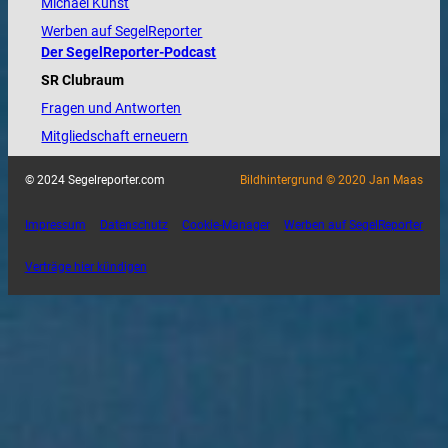
Michael Kunst
Werben auf SegelReporter
Der SegelReporter-Podcast
SR Clubraum
Fragen und Antworten
Mitgliedschaft erneuern
© 2024 Segelreporter.com
Bildhintergrund © 2020 Jan Maas
Impressum
Datenschutz
Cookie-Manager
Werben auf SegelReporter
Verträge hier kündigen