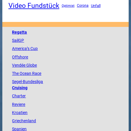
Video Fundstück
Unfall
Corona
Optimist
Regatta
SailGP
America
’s Cup
Offshore
Vendée
Globe
The
Ocean
Race
Segel-Bundesliga
Cruising
Charter
Reviere
Kroatien
Griechenland
Spanien