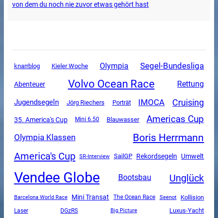
von dem du noch nie zuvor etwas gehört hast
Segel-Bundesliga
Olympia
knarrblog
Kieler Woche
Volvo Ocean Race
Rettung
Abenteuer
Cruising
IMOCA
Jugendsegeln
Jörg Riechers
Porträt
Americas Cup
35. America's Cup
Mini 6.50
Blauwasser
Boris Herrmann
Olympia Klassen
America's Cup
SailGP
Rekordsegeln
Umwelt
SR-Interview
Vendee Globe
Unglück
Bootsbau
Mini Transat
The Ocean Race
Kollision
Barcelona World Race
Seenot
Luxus-Yacht
DGzRS
Laser
Big Picture