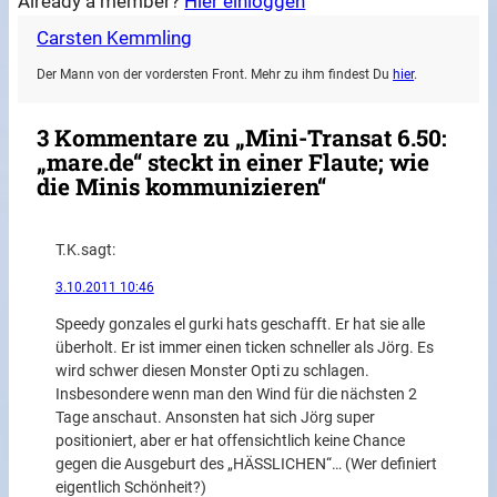
Already a member?
Hier einloggen
Carsten Kemmling
Der Mann von der vordersten Front. Mehr zu ihm findest Du
hier
.
3 Kommentare zu „Mini-Transat 6.50:
„mare.de“ steckt in einer Flaute; wie
die Minis kommunizieren“
T.K.
sagt:
3.10.2011 10:46
Speedy gonzales el gurki hats geschafft. Er hat sie alle
überholt. Er ist immer einen ticken schneller als Jörg. Es
wird schwer diesen Monster Opti zu schlagen.
Insbesondere wenn man den Wind für die nächsten 2
Tage anschaut. Ansonsten hat sich Jörg super
positioniert, aber er hat offensichtlich keine Chance
gegen die Ausgeburt des „HÄSSLICHEN“… (Wer definiert
eigentlich Schönheit?)