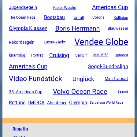
Americas Cup
Jugendsegeln
Kieler Woche
Bootsbau
Unfall
The Ocean Race
Corona
Kollision
Boris Herrmann
Olympia Klassen
Blauwasser
Vendee Globe
Rekordsegeln
Luxus-Yacht
Cruising
SailGP
knarrblog
Porträt
Mini 6.50
Optimist
America's Cup
Segel-Bundesliga
Video Fundstück
Unglück
Mini Transat
Volvo Ocean Race
35. America's Cup
Seenot
Rettung
IMOCA
Olympia
Abenteuer
Barcelona World Race
Regatta