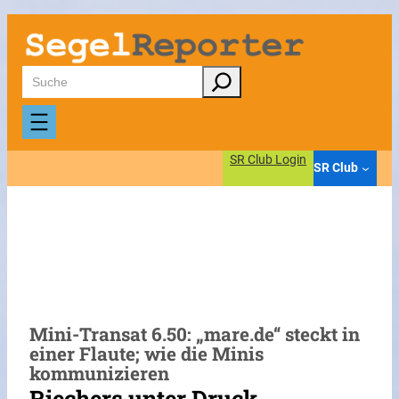
Zum
Inhalt
springen
Suchen
SR Club Login
SR Club
Mini-Transat 6.50: „mare.de“ steckt in
einer Flaute; wie die Minis
kommunizieren
Riechers unter Druck