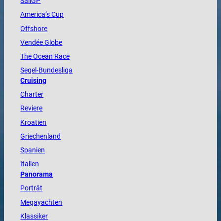
SailGP
America
’s Cup
Offshore
Vendée
Globe
The
Ocean
Race
Segel-Bundesliga
Cruising
Charter
Reviere
Kroatien
Griechenland
Spanien
Italien
Panorama
Porträt
Megayachten
Klassiker