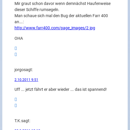
Mir graut schon davor wenn demnächst Haufenweise
dieser Schiffe rumsegeln.
Man schaue sich mal den Bug der aktuellen Farr 400
an….:
http://www.farr400.com/page_images/2.jpg
OHA
jorgo
sagt:
2.10.2011 9:51
Uff …. jetzt fährt er aber wieder …. das ist spannend!
T.K.
sagt: