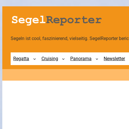
Zum
Inhalt
springen
Segeln ist cool, faszinierend, vielseitig. SegelReporter berich
Regatta
Cruising
Panorama
Newsletter