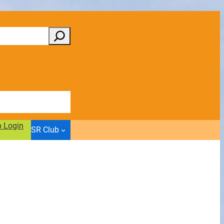
b Login
SR Club