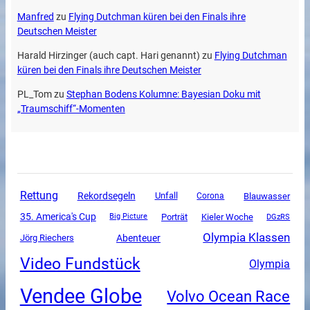
Manfred
zu
Flying Dutchman küren bei den Finals ihre
Deutschen Meister
Harald Hirzinger (auch capt. Hari genannt)
zu
Flying Dutchman
küren bei den Finals ihre Deutschen Meister
PL_Tom
zu
Stephan Bodens Kolumne: Bayesian Doku mit
„Traumschiff“-Momenten
Rettung
Rekordsegeln
Unfall
Corona
Blauwasser
35. America's Cup
Porträt
Kieler Woche
DGzRS
Big Picture
Olympia Klassen
Abenteuer
Jörg Riechers
Video Fundstück
Olympia
Vendee Globe
Volvo Ocean Race