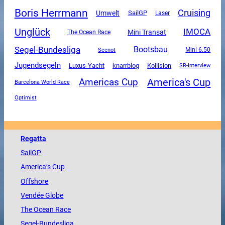
Boris Herrmann
Cruising
Umwelt
SailGP
Laser
Unglück
IMOCA
Mini Transat
The Ocean Race
Segel-Bundesliga
Bootsbau
Mini 6.50
Seenot
Jugendsegeln
Luxus-Yacht
knarrblog
Kollision
SR-Interview
America's Cup
Americas Cup
Barcelona World Race
Optimist
Regatta
SailGP
America
’s Cup
Offshore
Vendée
Globe
The
Ocean
Race
Segel-Bundesliga