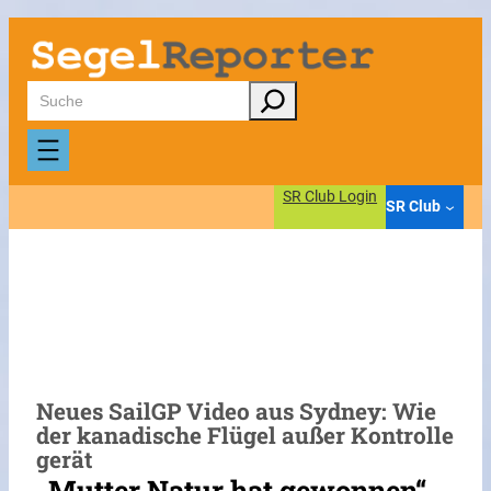
Zum
Inhalt
springen
Suchen
SR Club Login
SR Club
Neues SailGP Video aus Sydney: Wie
der kanadische Flügel außer Kontrolle
gerät
„Mutter Natur hat gewonnen“