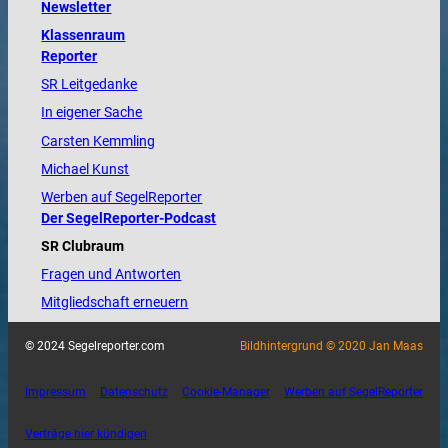
Newsletter
Klassenraum
Reporter
SR Leitgedanke
In eigener Sache
Carsten Kemmling
Michael Kunst
Werben auf SegelReporter
Der SegelReporter-Podcast
SR Clubraum
Fragen und Antworten
Mitgliedschaft erneuern
© 2024 Segelreporter.com
Bildhintergrund © 2020 Jan Maas
Impressum
Datenschutz
Cookie-Manager
Werben auf SegelReporter
Verträge hier kündigen