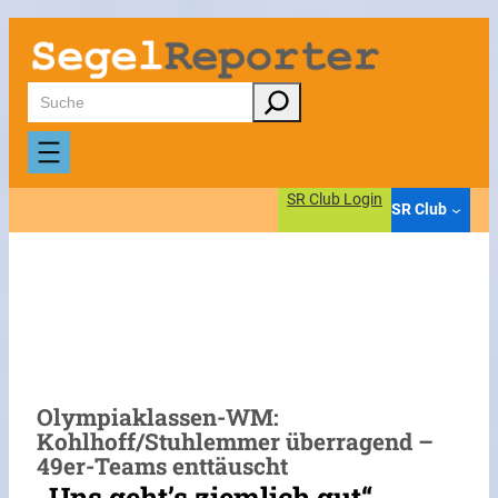
Zum
Inhalt
springen
Suchen
SR Club Login
SR Club
Olympiaklassen-WM:
Kohlhoff/Stuhlemmer überragend –
49er-Teams enttäuscht
„Uns geht’s ziemlich gut“