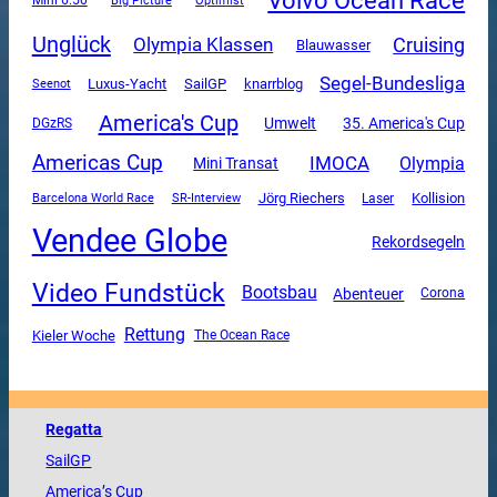
Volvo Ocean Race
Mini 6.50
Big Picture
Optimist
Unglück
Olympia Klassen
Cruising
Blauwasser
Segel-Bundesliga
Luxus-Yacht
SailGP
knarrblog
Seenot
America's Cup
Umwelt
35. America's Cup
DGzRS
Americas Cup
IMOCA
Olympia
Mini Transat
SR-Interview
Jörg Riechers
Kollision
Barcelona World Race
Laser
Vendee Globe
Rekordsegeln
Video Fundstück
Bootsbau
Abenteuer
Corona
Rettung
Kieler Woche
The Ocean Race
Regatta
SailGP
America
’s Cup