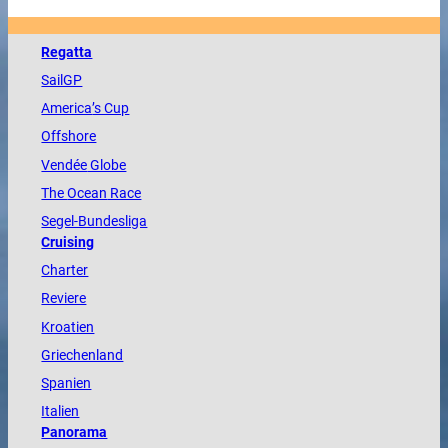
Regatta
SailGP
America
’s Cup
Offshore
Vendée
Globe
The
Ocean
Race
Segel-Bundesliga
Cruising
Charter
Reviere
Kroatien
Griechenland
Spanien
Italien
Panorama