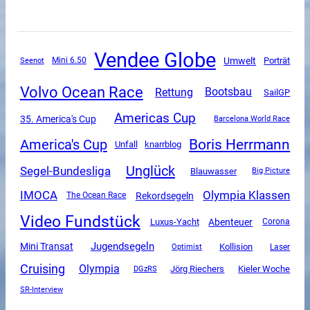
Vendee Globe
Umwelt
Mini 6.50
Porträt
Seenot
Volvo Ocean Race
Rettung
Bootsbau
SailGP
Americas Cup
35. America's Cup
Barcelona World Race
Boris Herrmann
America's Cup
Unfall
knarrblog
Unglück
Segel-Bundesliga
Blauwasser
Big Picture
Olympia Klassen
IMOCA
Rekordsegeln
The Ocean Race
Video Fundstück
Luxus-Yacht
Abenteuer
Corona
Jugendsegeln
Mini Transat
Kollision
Optimist
Laser
Cruising
Olympia
DGzRS
Jörg Riechers
Kieler Woche
SR-Interview