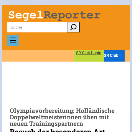
Zum
Inhalt
springen
Suchen
SR Club Login
SR Club
Olympiavorbereitung: Holländische
Doppelweltmeisterinnen üben mit
neuen Trainingspartnern
Besuch der besonderen Art