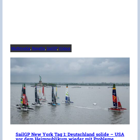
Multimedia
, 
Regatta
, 
SailGP
, 
Videos
SailGP New York Tag 1: Deutschland solide – USA
vor dem Heimpublikum wieder mit Probleme