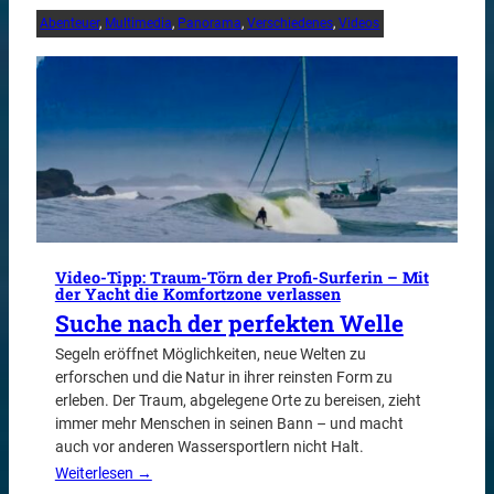
Abenteuer
, 
Multimedia
, 
Panorama
, 
Verschiedenes
, 
Videos
Video-Tipp: Traum-Törn der Profi-Surferin – Mit
der Yacht die Komfortzone verlassen
Suche nach der perfekten Welle
Segeln eröffnet Möglichkeiten, neue Welten zu
erforschen und die Natur in ihrer reinsten Form zu
erleben. Der Traum, abgelegene Orte zu bereisen, zieht
immer mehr Menschen in seinen Bann – und macht
auch vor anderen Wassersportlern nicht Halt.
Weiterlesen →