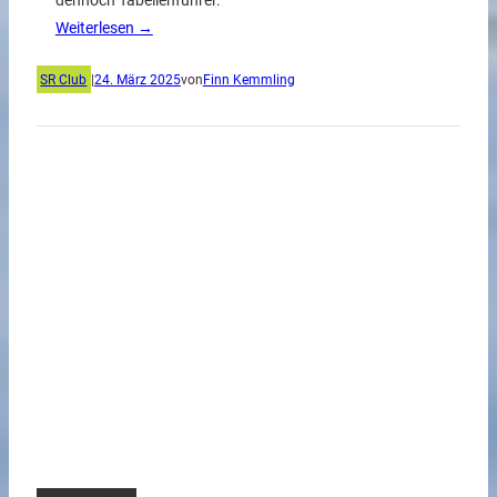
dennoch Tabellenführer.
Weiterlesen →
SR Club
|
24. März 2025
von
Finn Kemmling