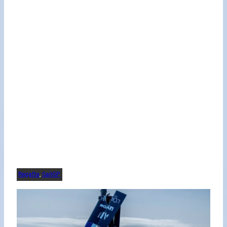
Regatta
, 
SailGP