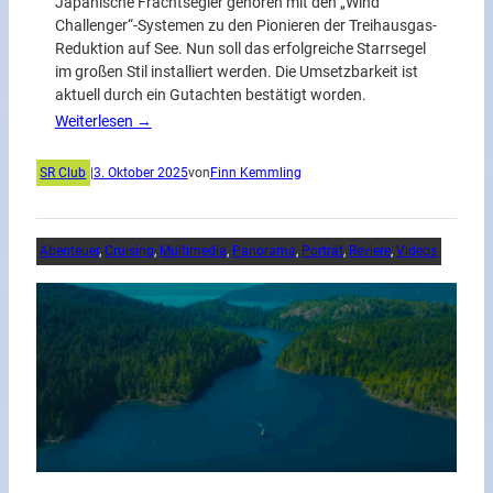
Japanische Frachtsegler gehören mit den „Wind
Challenger“-Systemen zu den Pionieren der Treihausgas-
Reduktion auf See. Nun soll das erfolgreiche Starrsegel
im großen Stil installiert werden. Die Umsetzbarkeit ist
aktuell durch ein Gutachten bestätigt worden.
Weiterlesen →
SR Club
|
3. Oktober 2025
von
Finn Kemmling
Abenteuer
, 
Cruising
, 
Multimedia
, 
Panorama
, 
Porträt
, 
Reviere
, 
Videos