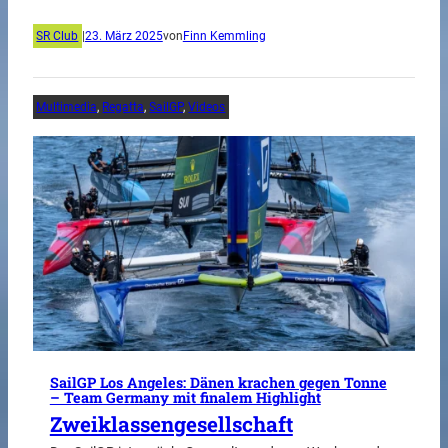
SR Club
|
23. März 2025
von
Finn Kemmling
Multimedia
, 
Regatta
, 
SailGP
, 
Videos
SailGP Los Angeles: Dänen krachen gegen Tonne
– Team Germany mit finalem Highlight
Zweiklassengesellschaft