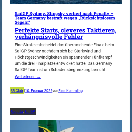
SailGP Sydney: Slingsby verliert nach Penalty –
Team Germany bestraft wegen „Rücksichtslosem
Segeln“
Perfekte Starts, cleveres Taktieren,
verhängnisvolle Fehler
Eine Strafe entscheidet das überraschende Finale beim
SailGP Sydney nachdem sich bei Starkwind und
Höchstgeschwindigkeiten ein spannender Fünfkampf
um die drei Finalplätze entwickelt hatte. Das Germany
SailGP Team ist um Schadensbegrenzung bemüht.
Weiterlesen →
SR Club
|
10. Februar 2025
von
Finn Kemmling
Regatta
, 
SailGP