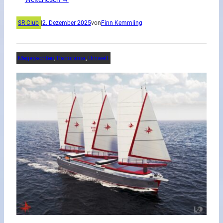
SR Club
|
2. Dezember 2025
von
Finn Kemmling
Megayachten
, 
Panorama
, 
Umwelt