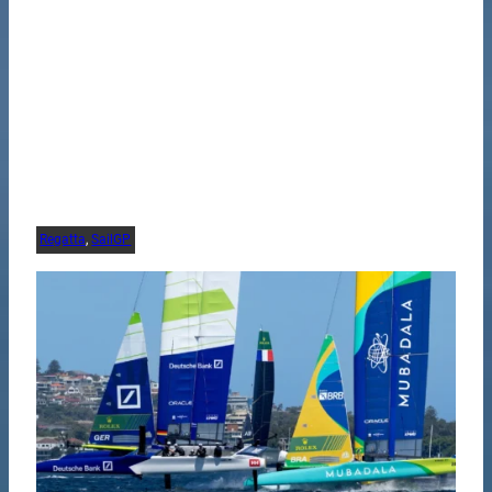
Regatta
, 
SailGP