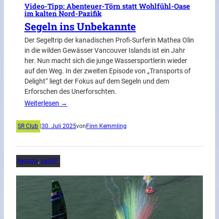
Video-Tipp: Abenteuer-Törn statt Wohlfühl-Oase
im kalten Nord-Pazifik
Segeln ins Unbekannte
Der Segeltrip der kanadischen Profi-Surferin Mathea Olin
in die wilden Gewässer Vancouver Islands ist ein Jahr
her. Nun macht sich die junge Wassersportlerin wieder
auf den Weg. In der zweiten Episode von „Transports of
Delight“ liegt der Fokus auf dem Segeln und dem
Erforschen des Unerforschten.
Weiterlesen →
SR Club
|
30. Juli 2025
von
Finn Kemmling
Regatta
, 
SailGP