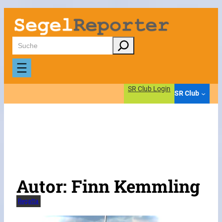
Zum
Inhalt
springen
Suchen
SR Club Login
SR Club
Autor:
Finn Kemmling
Regatta