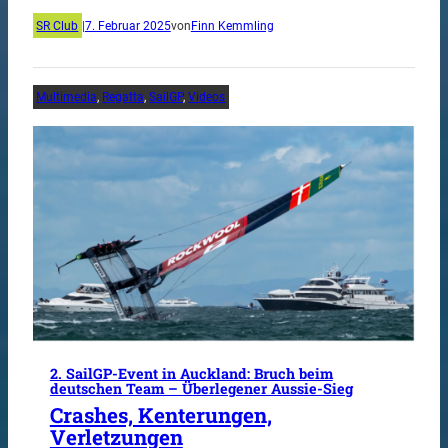
SR Club
|
7. Februar 2025
von
Finn Kemmling
Multimedia
, 
Regatta
, 
SailGP
, 
Videos
2. SailGP-Event in Auckland: Bruch beim
deutschen Team – Überlegener Aussie-Sieg
Crashes, Kenterungen,
Verletzungen