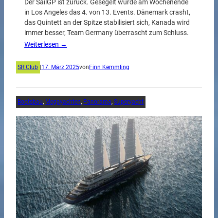
Der SailGP ist zurück. Gesegelt wurde am Wochenende
in Los Angeles das 4. von 13. Events. Dänemark crasht,
das Quintett an der Spitze stabilisiert sich, Kanada wird
immer besser, Team Germany überrascht zum Schluss.
Weiterlesen →
SR Club
|
17. März 2025
von
Finn Kemmling
Bootsbau
, 
Megayachten
, 
Panorama
, 
Superyacht