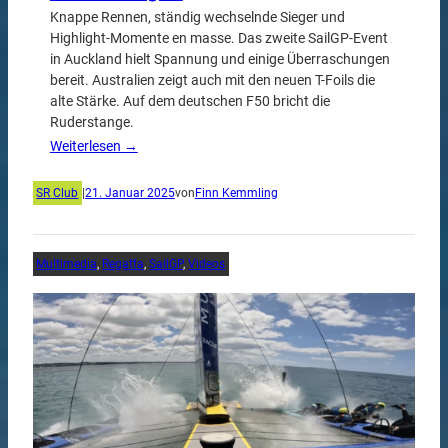
Knappe Rennen, ständig wechselnde Sieger und
Highlight-Momente en masse. Das zweite SailGP-Event
in Auckland hielt Spannung und einige Überraschungen
bereit. Australien zeigt auch mit den neuen T-Foils die
alte Stärke. Auf dem deutschen F50 bricht die
Ruderstange.
Weiterlesen →
SR Club
|
21. Januar 2025
von
Finn Kemmling
Multimedia
, 
Regatta
, 
SailGP
, 
Videos