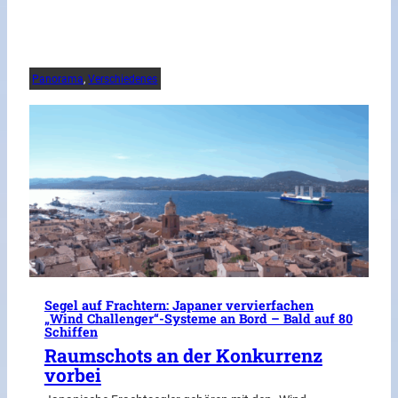
Panorama
, 
Verschiedenes
Segel auf Frachtern: Japaner vervierfachen
„Wind Challenger“-Systeme an Bord – Bald auf 80
Schiffen
Raumschots an der Konkurrenz
vorbei