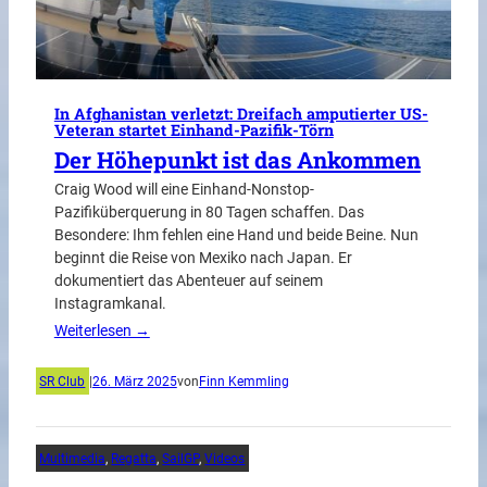
In Afghanistan verletzt: Dreifach amputierter US-
Veteran startet Einhand-Pazifik-Törn
Der Höhepunkt ist das Ankommen
Craig Wood will eine Einhand-Nonstop-
Pazifiküberquerung in 80 Tagen schaffen. Das
Besondere: Ihm fehlen eine Hand und beide Beine. Nun
beginnt die Reise von Mexiko nach Japan. Er
dokumentiert das Abenteuer auf seinem
Instagramkanal.
Weiterlesen →
SR Club
|
26. März 2025
von
Finn Kemmling
Multimedia
, 
Regatta
, 
SailGP
, 
Videos