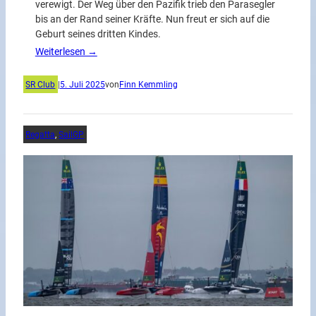
verewigt. Der Weg über den Pazifik trieb den Parasegler
bis an der Rand seiner Kräfte. Nun freut er sich auf die
Geburt seines dritten Kindes.
Weiterlesen →
SR Club
|
5. Juli 2025
von
Finn Kemmling
Regatta
, 
SailGP