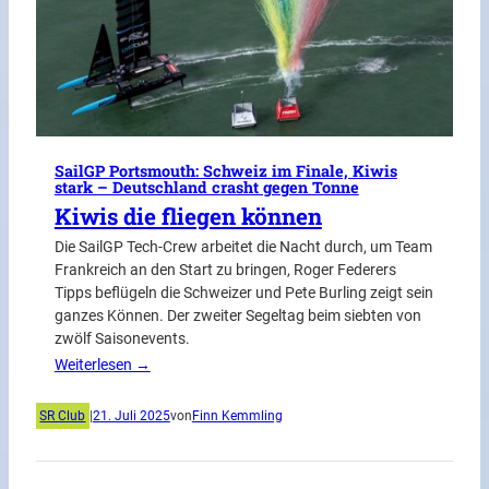
SailGP Portsmouth: Schweiz im Finale, Kiwis
stark – Deutschland crasht gegen Tonne
Kiwis die fliegen können
Die SailGP Tech-Crew arbeitet die Nacht durch, um Team
Frankreich an den Start zu bringen, Roger Federers
Tipps beflügeln die Schweizer und Pete Burling zeigt sein
ganzes Können. Der zweiter Segeltag beim siebten von
zwölf Saisonevents.
Weiterlesen →
SR Club
|
21. Juli 2025
von
Finn Kemmling