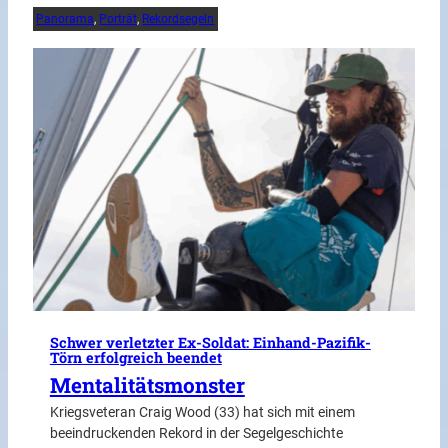
Panorama
, 
Porträt
, 
Rekordsegeln
Schwer verletzter Ex-Soldat: Einhand-Pazifik-
Törn erfolgreich beendet
Mentalitätsmonster
Kriegsveteran Craig Wood (33) hat sich mit einem
beeindruckenden Rekord in der Segelgeschichte