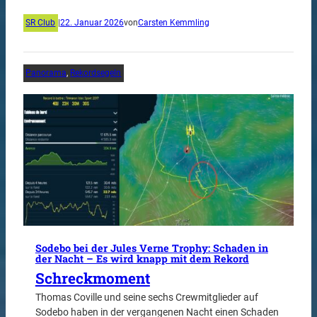
SR Club
|
22. Januar 2026
von
Carsten Kemmling
Panorama
, 
Rekordsegeln
Sodebo bei der Jules Verne Trophy: Schaden in
der Nacht – Es wird knapp mit dem Rekord
Schreckmoment
Thomas Coville und seine sechs Crewmitglieder auf
Sodebo haben in der vergangenen Nacht einen Schaden