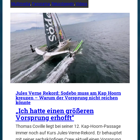
Multimedia
, 
Panorama
, 
Rekordsegeln
, 
Videos
Jules Verne Rekord: Sodebo muss am Kap Hoorn
kreuzen – Warum der Vorsprung nicht reichen
könnte
„Ich hatte einen größeren
Vorsprung erhofft“
Thomas Coville liegt bei seiner 12. Kap-Hoorn-Passage
immer noch auf Kurs Jules-Verne-Rekord. Er behauptet
mit seiner sechsköpfigen Crew aktuell einen Vorsprung