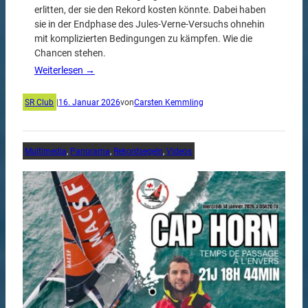
erlitten, der sie den Rekord kosten könnte. Dabei haben
sie in der Endphase des Jules-Verne-Versuchs ohnehin
mit komplizierten Bedingungen zu kämpfen. Wie die
Chancen stehen.
Weiterlesen →
SR Club
|
16. Januar 2026
von
Carsten Kemmling
Multimedia
, 
Panorama
, 
Rekordsegeln
, 
Videos