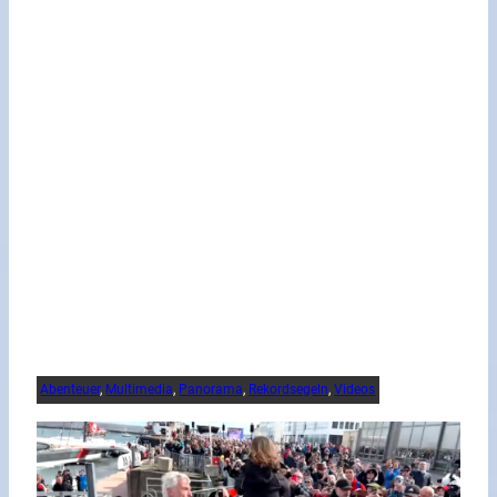
Abenteuer
, 
Multimedia
, 
Panorama
, 
Rekordsegeln
, 
Videos