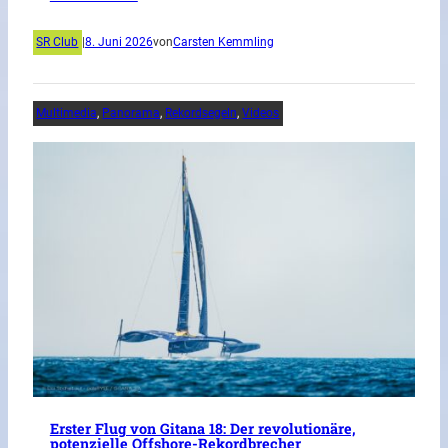
SR Club
|
8. Juni 2026
von
Carsten Kemmling
Multimedia
, 
Panorama
, 
Rekordsegeln
, 
Videos
Erster Flug von Gitana 18: Der revolutionäre,
potenzielle Offshore-Rekordbrecher