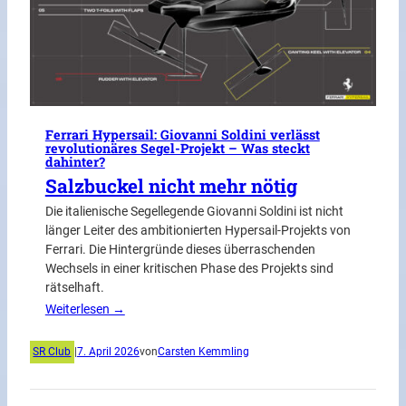
Ferrari Hypersail: Giovanni Soldini verlässt
revolutionäres Segel-Projekt – Was steckt
dahinter?
Salzbuckel nicht mehr nötig
Die italienische Segellegende Giovanni Soldini ist nicht
länger Leiter des ambitionierten Hypersail-Projekts von
Ferrari. Die Hintergründe dieses überraschenden
Wechsels in einer kritischen Phase des Projekts sind
rätselhaft.
Weiterlesen →
SR Club
|
7. April 2026
von
Carsten Kemmling