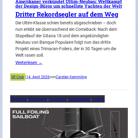
Amerikaner verkündet Ultim-Neubau: Wettkampf
der Design-Büros um schnellste Yachten der Welt
Dritter Rekordsegler auf dem Weg
Die Ultim-Klasse schien bereits abgeschrieben – doch
nun erlebt sie überraschend ein Comeback: Nach dem
Stapellauf der Gitana 18 und dem angekündigten
Neubau von Banque Populaire folgt nun das dritte
Projekt eines Trimaran-Foilers, der in 30 Tagen um die
Welt rasen soll.
Weiterlesen →
SR Club
|
14. April 2026
von
Carsten Kemmling
Bootsbau
, 
Multimedia
, 
Panorama
, 
Rekordsegeln
, 
Videos