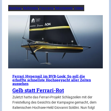
Bootsbau
, 
Multimedia
, 
Panorama
, 
Rekordsegeln
, 
Videos
Ferrari Hypersail im BVB-Look: So soll die
erhoffte schnellste Hochseeyacht aller Zeiten
aussehen
Gelb statt Ferrari-Rot
Zuletzt hatte das Ferrari-Projekt Schlagzeilen mit der
Freistellung des Gesichts der Kampagne gemacht, dem
italienischen Hochsee-Held Giovanni Soldini. Nun folgt