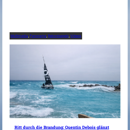
Multimedia
, 
Panorama
, 
Rekordsegeln
, 
Videos
Ritt durch die Brandung: Quentin Debois glänzt