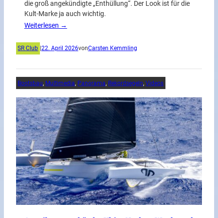
die groß angekündigte „Enthüllung“. Der Look ist für die
Kult-Marke ja auch wichtig.
Weiterlesen →
SR Club
|
22. April 2026
von
Carsten Kemmling
Bootsbau
, 
Multimedia
, 
Panorama
, 
Rekordsegeln
, 
Videos