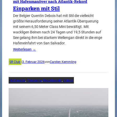
mit Hafenmanöver nach Atlantik-Rekord
Einparken mit Stil
Der Belgier Quentin Debois hat mit Stil die vielleicht
größte Herausforderung seiner Atlantik-Überquerung
mit seinem 6,50 Meter Class Mini bewältigt. Mit
wackligen Beinen nach 24 Tagen und 19,5 Stunden auf
See gelang ihm bei starkem Wellengan direkt in die enge
Hafeneinfahrt von San Salvador.
Weiterlesen →
SR Club
|
3. Februar 2026
von
Carsten Kemmling
Multimedia
, 
Panorama
, 
Rekordsegeln
, 
Videos