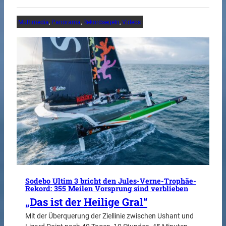
Multimedia
, 
Panorama
, 
Rekordsegeln
, 
Videos
Sodebo Ultim 3 bricht den Jules-Verne-Trophäe-
Rekord: 355 Meilen Vorsprung sind verblieben
„Das ist der Heilige Gral“
Mit der Überquerung der Ziellinie zwischen Ushant und