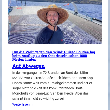
Um die Welt gegen den Wind: Guirec Soudée lag
beim Ausflug zu den Osterinseln schon 1000
Meilen hinten
Auf Abwegen
In den vergangenen 72 Stunden an Bord des Ultim
MACSF war Guirec Soudée nach überstandenem Kap-
Hoorn-Sturm weit vom Kurs abgekommen und geriet
sogar hinter die Zeit des konkurrierenden Uralt-
Monohulls von Jean-Luc Van Den Heede. Aber das
scheint ihm nicht so wichtig zu sein.
Weiterlesen →