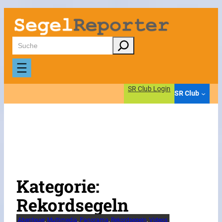
Zum
Inhalt
springen
Suchen
SR Club Login
SR Club
Kategorie:
Rekordsegeln
Abenteuer
, 
Multimedia
, 
Panorama
, 
Rekordsegeln
, 
Videos