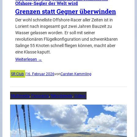
Ofshore-Segler der Welt wird
Grenzen statt Gegner überwinden
Der wohl schnellste Offshore-Racer aller Zeiten ist in
Lorient nach insgesamt gut zwei Jahren Bauzeit zu
Wasser gelassen worden. Er soll mit seiner
revolutionären Flügelkonfiguration und schwenkbaren
Salinge 55 Knoten schnell fliegen können, macht aber
eine Klasse kaputt.
Weiterlesen →
SR Club
|
16. Februar 2026
von
Carsten Kemmling
Multimedia
, 
Panorama
, 
Rekordsegeln
, 
Videos