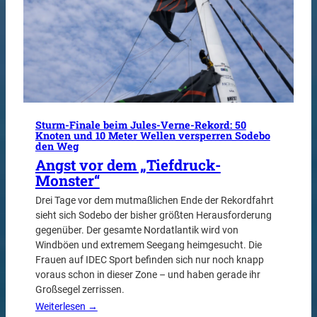
Sturm-Finale beim Jules-Verne-Rekord: 50
Knoten und 10 Meter Wellen versperren Sodebo
den Weg
Angst vor dem „Tiefdruck-
Monster“
Drei Tage vor dem mutmaßlichen Ende der Rekordfahrt
sieht sich Sodebo der bisher größten Herausforderung
gegenüber. Der gesamte Nordatlantik wird von
Windböen und extremem Seegang heimgesucht. Die
Frauen auf IDEC Sport befinden sich nur noch knapp
voraus schon in dieser Zone – und haben gerade ihr
Großsegel zerrissen.
Weiterlesen →