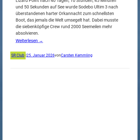
Lizard Point nach 40 Tagen, 10 Stunden, 45 Minuten
und 50 Sekunden auf See wurde Sodebo Ultim 3 nach
überstandenen harter Orkannacht zum schnellsten
Boot, das jemals die Welt umsegelt hat. Dabei musste
die siebenköpfige Crew rund 2000 Seemeilen mehr
absolvieren.
Weiterlesen →
SR Club
|
25. Januar 2026
von
Carsten Kemmling