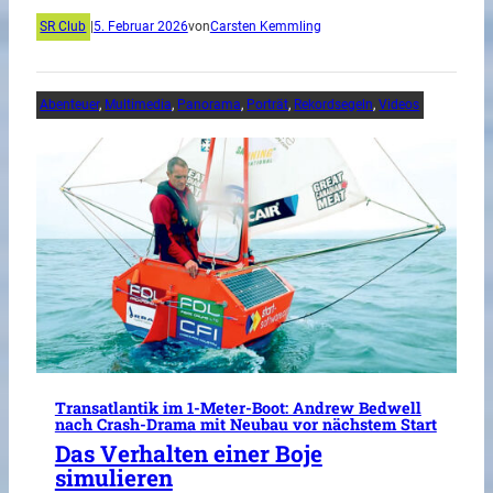
SR Club
|
5. Februar 2026
von
Carsten Kemmling
Abenteuer
, 
Multimedia
, 
Panorama
, 
Porträt
, 
Rekordsegeln
, 
Videos
Transatlantik im 1-Meter-Boot: Andrew Bedwell
nach Crash-Drama mit Neubau vor nächstem Start
Das Verhalten einer Boje
simulieren