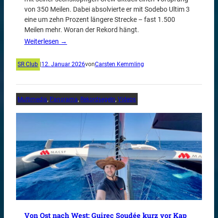
von 350 Meilen. Dabei absolvierte er mit Sodebo Ultim 3
eine um zehn Prozent längere Strecke – fast 1.500
Meilen mehr. Woran der Rekord hängt.
Weiterlesen →
SR Club
|
12. Januar 2026
von
Carsten Kemmling
Multimedia
, 
Panorama
, 
Rekordsegeln
, 
Videos
Von Ost nach West: Guirec Soudée kurz vor Kap