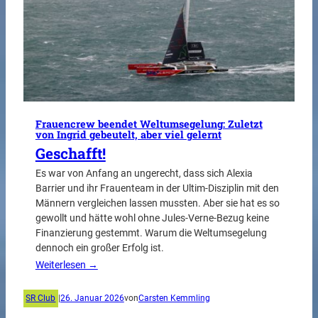
Frauencrew beendet Weltumsegelung: Zuletzt
von Ingrid gebeutelt, aber viel gelernt
Geschafft!
Es war von Anfang an ungerecht, dass sich Alexia
Barrier und ihr Frauenteam in der Ultim-Disziplin mit den
Männern vergleichen lassen mussten. Aber sie hat es so
gewollt und hätte wohl ohne Jules-Verne-Bezug keine
Finanzierung gestemmt. Warum die Weltumsegelung
dennoch ein großer Erfolg ist.
Weiterlesen →
SR Club
|
26. Januar 2026
von
Carsten Kemmling