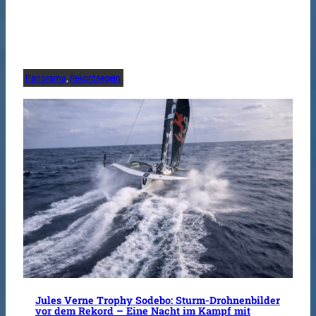
Panorama
, 
Rekordsegeln
Jules Verne Trophy Sodebo: Sturm-Drohnenbilder
vor dem Rekord – Eine Nacht im Kampf mit