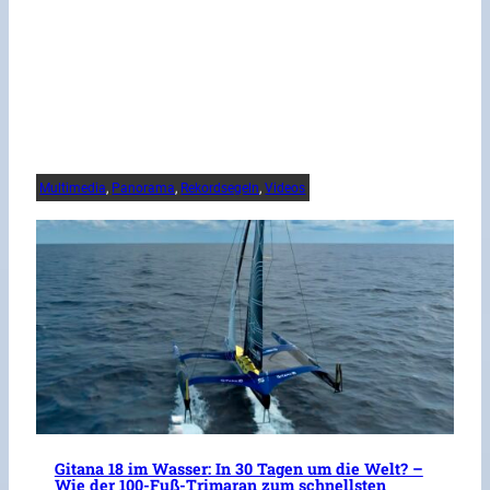
Multimedia
, 
Panorama
, 
Rekordsegeln
, 
Videos
Gitana 18 im Wasser: In 30 Tagen um die Welt? –
Wie der 100-Fuß-Trimaran zum schnellsten