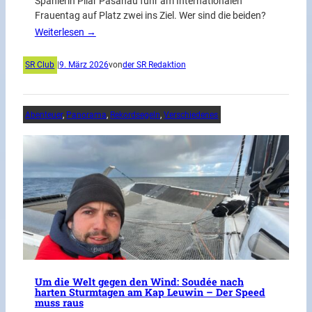
Spanierin Pilar Pasanau fuhr am Internationalen
Frauentag auf Platz zwei ins Ziel. Wer sind die beiden?
Weiterlesen →
SR Club
|
9. März 2026
von
der SR Redaktion
Abenteuer
, 
Panorama
, 
Rekordsegeln
, 
Verschiedenes
Um die Welt gegen den Wind: Soudée nach
harten Sturmtagen am Kap Leuwin – Der Speed
muss raus