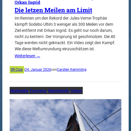
Orkan Ingrid
Die letzen Meilen am Limit
Im Rennen um den Rekord der Jules-Verne-Trophäe
kämpft Sodebo Ultim 3 weniger als 300 Meilen vor dem
Ziel entfernt mit Orkan Ingrid. Es geht nur noch darum,
nicht zu kentern. Der Vorsprung ist geschmolzen. Die 40
Tage werden nicht geknackt. Ein Video zeigt den Kampf.
Wie diese Weltumrundung einzuschätzen ist.
Weiterlesen →
SR Club
|
24. Januar 2026
von
Carsten Kemmling
Multimedia
, 
Panorama
, 
Rekordsegeln
, 
Videos