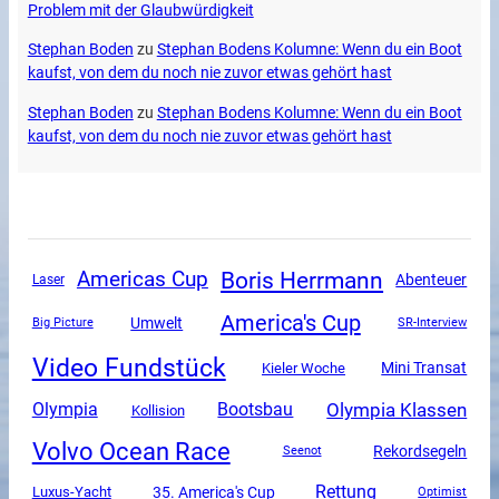
Problem mit der Glaubwürdigkeit
Stephan Boden
zu
Stephan Bodens Kolumne: Wenn du ein Boot
kaufst, von dem du noch nie zuvor etwas gehört hast
Stephan Boden
zu
Stephan Bodens Kolumne: Wenn du ein Boot
kaufst, von dem du noch nie zuvor etwas gehört hast
Boris Herrmann
Americas Cup
Abenteuer
Laser
America's Cup
Umwelt
SR-Interview
Big Picture
Video Fundstück
Mini Transat
Kieler Woche
Olympia Klassen
Olympia
Bootsbau
Kollision
Volvo Ocean Race
Rekordsegeln
Seenot
Rettung
Luxus-Yacht
35. America's Cup
Optimist