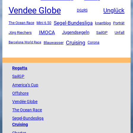
Vendee Globe
Unglück
DGzRS
Segel-Bundesliga
The Ocean Race
Mini 6.50
knarrblog
Porträt
IMOCA
Jugendsegeln
SailGP
Unfall
Jörg Riechers
Cruising
Blauwasser
Corona
Barcelona World Race
Regatta
SailGP
America
’s Cup
Offshore
Vendée
Globe
The
Ocean
Race
Segel-Bundesliga
Cruising