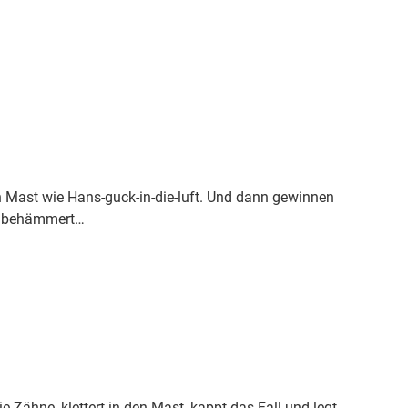
n Mast wie Hans-guck-in-die-luft. Und dann gewinnen
ur behämmert…
Zähne, klettert in den Mast, kappt das Fall und legt