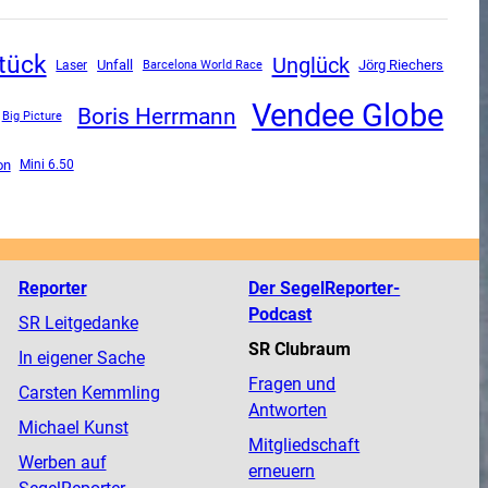
tück
Unglück
Unfall
Jörg Riechers
Laser
Barcelona World Race
Vendee Globe
Boris Herrmann
Big Picture
on
Mini 6.50
Reporter
Der SegelReporter-
Podcast
SR Leitgedanke
SR Clubraum
In eigener Sache
Fragen und
Carsten Kemmling
Antworten
Michael Kunst
Mitgliedschaft
Werben auf
erneuern