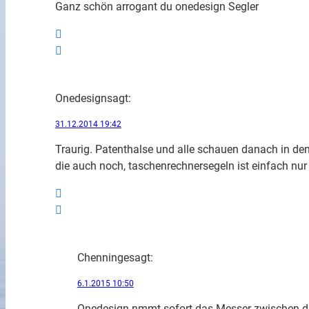
Ganz schön arrogant du onedesign Segler
Onedesign
sagt:
31.12.2014 19:42
Traurig. Patenthalse und alle schauen danach in de
die auch noch, taschenrechnersegeln ist einfach n
Chenninge
sagt:
6.1.2015 10:50
Onedesign nmmt sofort das Messer zwischen die 