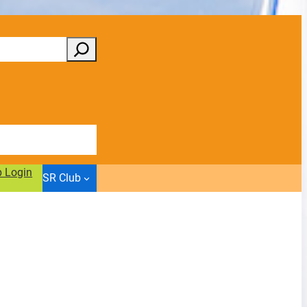
b Login
SR Club