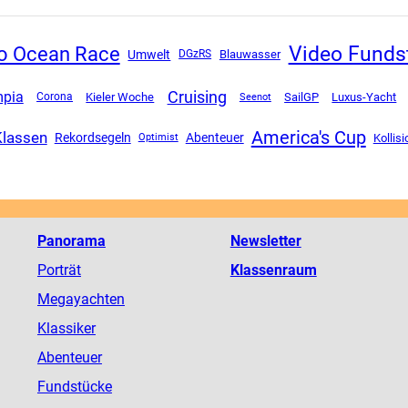
Video Funds
o Ocean Race
Umwelt
DGzRS
Blauwasser
Cruising
mpia
SailGP
Luxus-Yacht
Corona
Kieler Woche
Seenot
America's Cup
Klassen
Rekordsegeln
Abenteuer
Kollisi
Optimist
Panorama
Newsletter
Porträt
Klassenraum
Megayachten
Klassiker
Abenteuer
Fundstücke