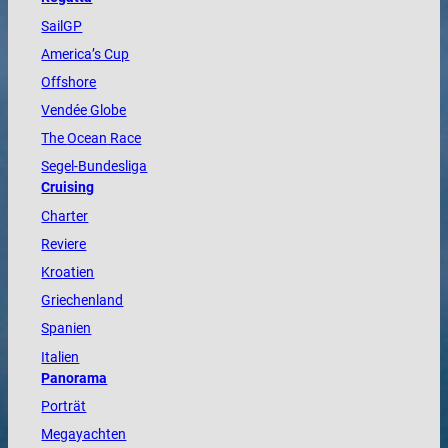
SailGP
America
’s Cup
Offshore
Vendée
Globe
The
Ocean
Race
Segel-Bundesliga
Cruising
Charter
Reviere
Kroatien
Griechenland
Spanien
Italien
Panorama
Porträt
Megayachten