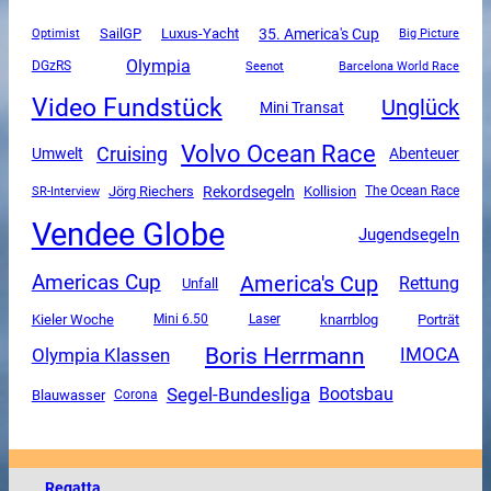
SailGP
Luxus-Yacht
35. America's Cup
Optimist
Big Picture
Olympia
DGzRS
Seenot
Barcelona World Race
Video Fundstück
Unglück
Mini Transat
Volvo Ocean Race
Cruising
Umwelt
Abenteuer
Rekordsegeln
SR-Interview
Jörg Riechers
Kollision
The Ocean Race
Vendee Globe
Jugendsegeln
America's Cup
Americas Cup
Rettung
Unfall
Kieler Woche
Mini 6.50
knarrblog
Porträt
Laser
Boris Herrmann
Olympia Klassen
IMOCA
Segel-Bundesliga
Bootsbau
Blauwasser
Corona
Regatta