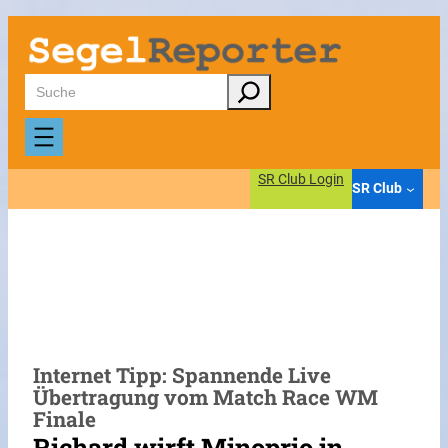
Zum
Inhalt
springen
Suchen
SR Club Login
SR Club
Internet Tipp: Spannende Live
Übertragung vom Match Race WM
Finale
Richard wirft Minoprio in