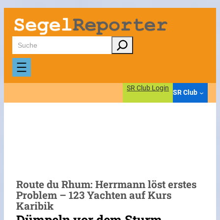
Zum
Inhalt
springen
Suchen
SR Club Login
SR Club
Route du Rhum: Herrmann löst erstes
Problem – 123 Yachten auf Kurs
Karibik
Dümpeln vor dem Sturm