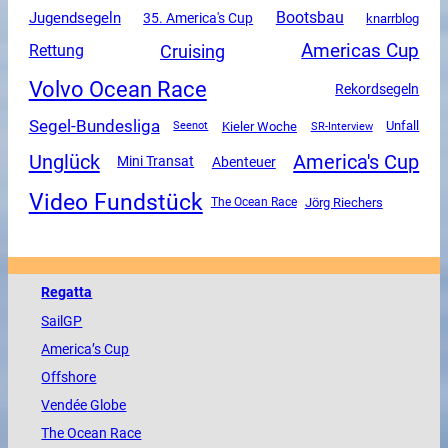
Jugendsegeln
Bootsbau
35. America's Cup
knarrblog
Americas Cup
Cruising
Rettung
Volvo Ocean Race
Rekordsegeln
Segel-Bundesliga
Unfall
Kieler Woche
SR-Interview
Seenot
Unglück
America's Cup
Mini Transat
Abenteuer
Video Fundstück
The Ocean Race
Jörg Riechers
Regatta
SailGP
America
’s Cup
Offshore
Vendée
Globe
The
Ocean
Race