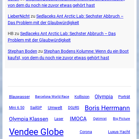
von dem du noch nie zuvor etwas gehört hast
LieberNicht
zu
Sedlaceks Ant Arctic Lab: Sechster Abbruch –
Das Problem mit der Glaubwürdigkeit
HB
zu
Sedlaceks Ant Arctic Lab: Sechster Abbruch – Das
Problem mit der Glaubwürdigkeit
Stephan Boden
zu
Stephan Bodens Kolumne: Wenn du ein Boot
kaufst, von dem du noch nie zuvor etwas gehört hast
Olympia
Blauwasser
Kollision
Porträt
Barcelona World Race
Boris Herrmann
SailGP
Umwelt
Mini 6.50
DGzRS
Olympia Klassen
IMOCA
Laser
Optimist
Big Picture
Vendee Globe
Luxus-Yacht
Corona