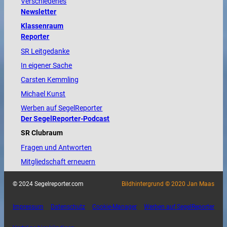
Verschiedenes
Newsletter
Klassenraum
Reporter
SR Leitgedanke
In eigener Sache
Carsten Kemmling
Michael Kunst
Werben auf SegelReporter
Der SegelReporter-Podcast
SR Clubraum
Fragen und Antworten
Mitgliedschaft erneuern
© 2024 Segelreporter.com
Bildhintergrund © 2020 Jan Maas
Impressum
Datenschutz
Cookie-Manager
Werben auf SegelReporter