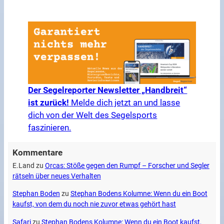
Der Segelreporter Newsletter „Handbreit“
ist zurück!
Melde dich jetzt an und lasse
dich von der Welt des Segelsports
faszinieren.
Kommentare
E.Land
zu
Orcas: Stöße gegen den Rumpf – Forscher und Segler
rätseln über neues Verhalten
Stephan Boden
zu
Stephan Bodens Kolumne: Wenn du ein Boot
kaufst, von dem du noch nie zuvor etwas gehört hast
Safari
zu
Stephan Bodens Kolumne: Wenn du ein Boot kaufst,