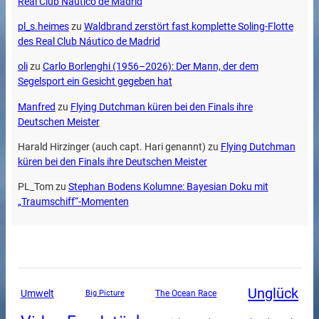
Real Club Náutico de Madrid
pl_s.heimes
zu
Waldbrand zerstört fast komplette Soling-Flotte
des Real Club Náutico de Madrid
oli
zu
Carlo Borlenghi (1956–2026): Der Mann, der dem
Segelsport ein Gesicht gegeben hat
Manfred
zu
Flying Dutchman küren bei den Finals ihre
Deutschen Meister
Harald Hirzinger (auch capt. Hari genannt)
zu
Flying Dutchman
küren bei den Finals ihre Deutschen Meister
PL_Tom
zu
Stephan Bodens Kolumne: Bayesian Doku mit
„Traumschiff“-Momenten
Unglück
Umwelt
The Ocean Race
Big Picture