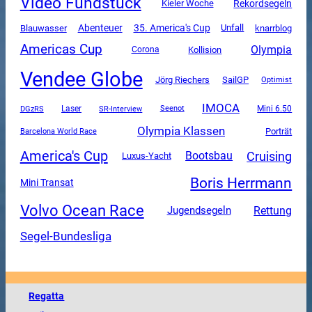
Video Fundstück
Rekordsegeln
Kieler Woche
Abenteuer
35. America's Cup
Unfall
Blauwasser
knarrblog
Americas Cup
Olympia
Corona
Kollision
Vendee Globe
SailGP
Jörg Riechers
Optimist
IMOCA
DGzRS
SR-Interview
Mini 6.50
Laser
Seenot
Olympia Klassen
Porträt
Barcelona World Race
America's Cup
Cruising
Bootsbau
Luxus-Yacht
Boris Herrmann
Mini Transat
Volvo Ocean Race
Rettung
Jugendsegeln
Segel-Bundesliga
Regatta