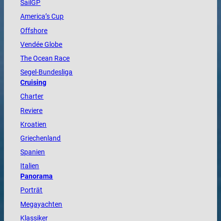
SailGP
America
’s Cup
Offshore
Vendée
Globe
The
Ocean
Race
Segel-Bundesliga
Cruising
Charter
Reviere
Kroatien
Griechenland
Spanien
Italien
Panorama
Porträt
Megayachten
Klassiker