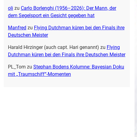
oli
zu
Carlo Borlenghi (1956–2026): Der Mann, der
dem Segelsport ein Gesicht gegeben hat
Manfred
zu
Flying Dutchman küren bei den Finals ihre
Deutschen Meister
Harald Hirzinger (auch capt. Hari genannt)
zu
Flying
Dutchman küren bei den Finals ihre Deutschen Meister
PL_Tom
zu
Stephan Bodens Kolumne: Bayesian Doku
mit „Traumschiff“-Momenten