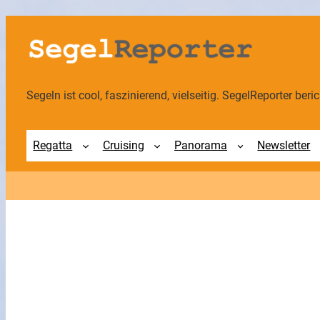
Zum
Inhalt
springen
Segeln ist cool, faszinierend, vielseitig. SegelReporter berich
Regatta
Cruising
Panorama
Newsletter