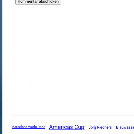
Americas Cup
Jörg Riechers
Blauwass
Barcelona World Race