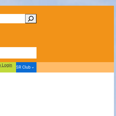
b Login
SR Club