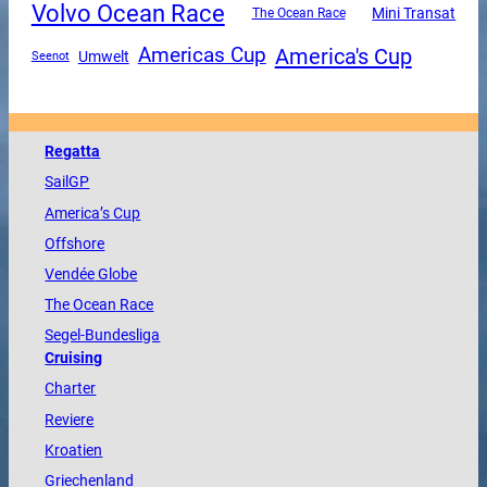
Volvo Ocean Race
Mini Transat
The Ocean Race
America's Cup
Americas Cup
Umwelt
Seenot
Regatta
SailGP
America
’s Cup
Offshore
Vendée
Globe
The
Ocean
Race
Segel-Bundesliga
Cruising
Charter
Reviere
Kroatien
Griechenland