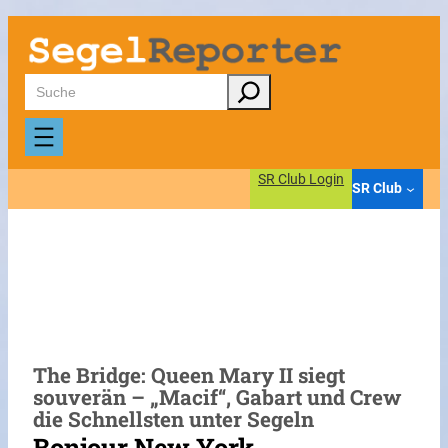
Zum
Inhalt
springen
Suchen
SR Club Login
SR Club
The Bridge: Queen Mary II siegt
souverän – „Macif“, Gabart und Crew
die Schnellsten unter Segeln
Bonjour New York