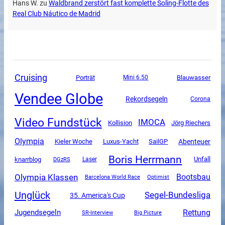
Hans W.
zu
Waldbrand zerstört fast komplette Soling-Flotte des
Real Club Náutico de Madrid
Cruising
Porträt
Mini 6.50
Blauwasser
Vendee Globe
Rekordsegeln
Corona
Video Fundstück
IMOCA
Kollision
Jörg Riechers
Olympia
Luxus-Yacht
SailGP
Abenteuer
Kieler Woche
Boris Herrmann
Unfall
knarrblog
DGzRS
Laser
Olympia Klassen
Bootsbau
Barcelona World Race
Optimist
Unglück
Segel-Bundesliga
35. America's Cup
Rettung
Jugendsegeln
SR-Interview
Big Picture