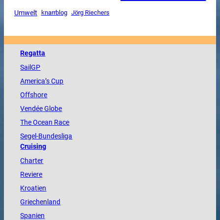
Umwelt
knarrblog
Jörg Riechers
Regatta
SailGP
America
’s Cup
Offshore
Vendée
Globe
The
Ocean
Race
Segel-Bundesliga
Cruising
Charter
Reviere
Kroatien
Griechenland
Spanien