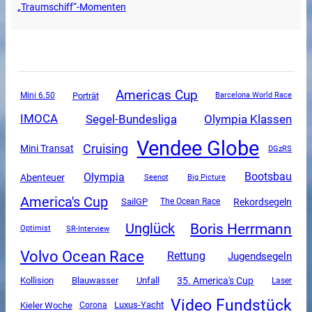
„Traumschiff“-Momenten
Americas Cup
Mini 6.50
Porträt
Barcelona World Race
Segel-Bundesliga
Olympia Klassen
IMOCA
Vendee Globe
Cruising
Mini Transat
DGzRS
Olympia
Bootsbau
Abenteuer
Seenot
Big Picture
America's Cup
SailGP
Rekordsegeln
The Ocean Race
Boris Herrmann
Unglück
SR-Interview
Optimist
Volvo Ocean Race
Rettung
Jugendsegeln
Unfall
35. America's Cup
Kollision
Blauwasser
Laser
Video Fundstück
Luxus-Yacht
Kieler Woche
Corona