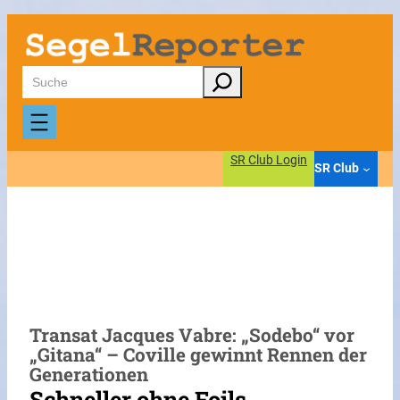
Zum
Inhalt
springen
Suchen
SR Club Login
SR Club
Transat Jacques Vabre: „Sodebo“ vor
„Gitana“ – Coville gewinnt Rennen der
Generationen
Schneller ohne Foils