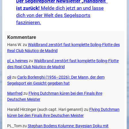
Der Segelreporter Newsletter „Handbreit“
ist zurück!
Melde dich jetzt an und lasse
dich von der Welt des Segelsports
faszinieren.
Kommentare
Hans W.
zu
Waldbrand zerstört fast komplette Soling-Flotte des
Real Club Náutico de Madrid
pl_s.heimes
zu
Waldbrand zerstört fast komplette Soling-Flotte
des Real Club Náutico de Madrid
oli
zu
Carlo Borlenghi (1956–2026): Der Mann, der dem
Segelsport ein Gesicht gegeben hat
Manfred
zu
Flying Dutchman küren bei den Finals ihre
Deutschen Meister
Harald Hirzinger (auch capt. Hari genannt)
zu
Flying Dutchman
küren bei den Finals ihre Deutschen Meister
PL_Tom
zu
Stephan Bodens Kolumne: Bayesian Doku mit