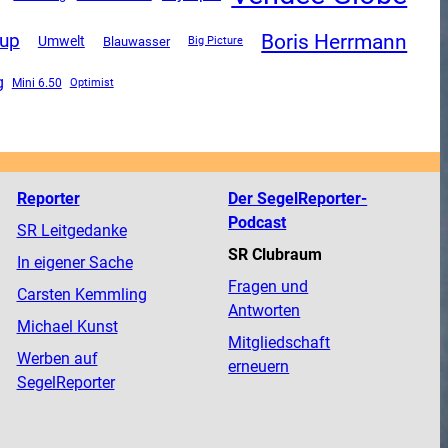
Boris Herrmann
Cup
Umwelt
Blauwasser
Big Picture
g
Mini 6.50
Optimist
Reporter
Der SegelReporter-
Podcast
SR Leitgedanke
SR Clubraum
In eigener Sache
Fragen und
Carsten Kemmling
Antworten
Michael Kunst
Mitgliedschaft
Werben auf
erneuern
SegelReporter