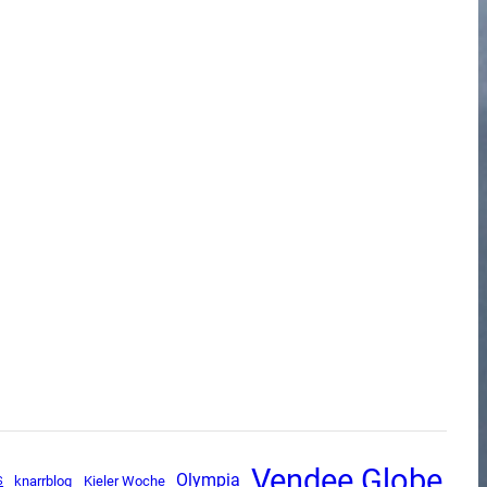
Vendee Globe
Olympia
S
knarrblog
Kieler Woche