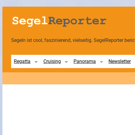
Zum
Inhalt
springen
Segeln ist cool, faszinierend, vielseitig. SegelReporter berich
Regatta
Cruising
Panorama
Newsletter