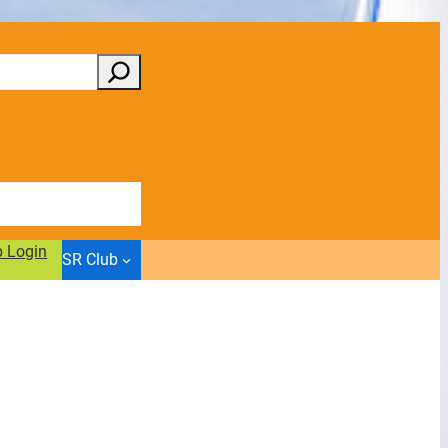
b Login
SR Club