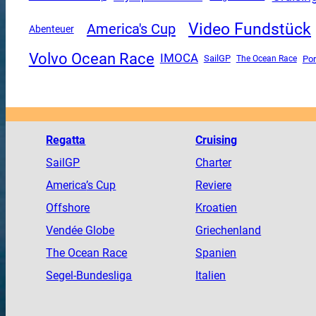
Video Fundstück
America's Cup
Abenteuer
Volvo Ocean Race
IMOCA
SailGP
The Ocean Race
Por
Regatta
Cruising
SailGP
Charter
America
’s Cup
Reviere
Offshore
Kroatien
Vendée
Globe
Griechenland
The
Ocean
Race
Spanien
Segel-Bundesliga
Italien