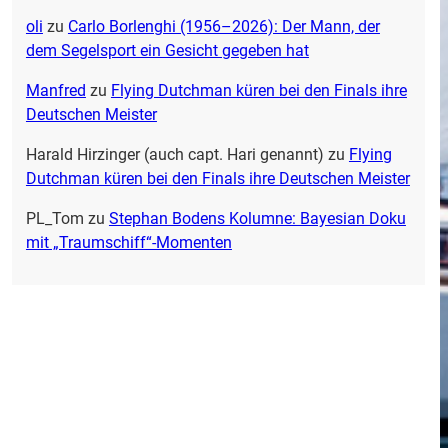
oli
zu
Carlo Borlenghi (1956–2026): Der Mann, der
dem Segelsport ein Gesicht gegeben hat
Manfred
zu
Flying Dutchman küren bei den Finals ihre
Deutschen Meister
Harald Hirzinger (auch capt. Hari genannt)
zu
Flying
Dutchman küren bei den Finals ihre Deutschen Meister
PL_Tom
zu
Stephan Bodens Kolumne: Bayesian Doku
mit „Traumschiff“-Momenten