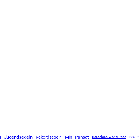
g
Jugendsegeln
Mini Transat
Rekordsegeln
DGzR
Barcelona World Race