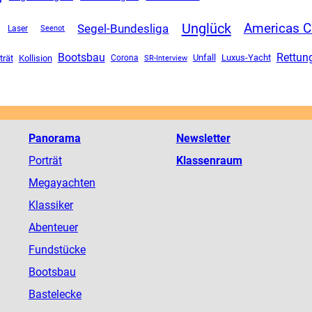
Unglück
Americas 
Segel-Bundesliga
Laser
Seenot
Rettun
Bootsbau
Unfall
Luxus-Yacht
trät
Kollision
Corona
SR-Interview
Panorama
Newsletter
Porträt
Klassenraum
Megayachten
Klassiker
Abenteuer
Fundstücke
Bootsbau
Bastelecke