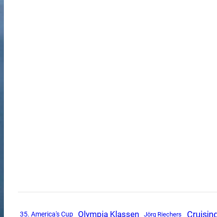
Olympia Klassen
Cruisin
35. America's Cup
Jörg Riechers