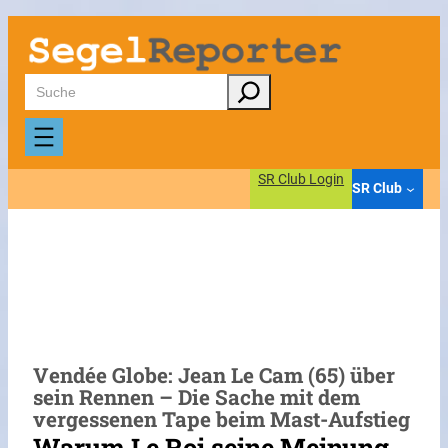
Zum
Inhalt
springen
Suchen
SR Club Login
SR Club
Vendée Globe: Jean Le Cam (65) über
sein Rennen – Die Sache mit dem
vergessenen Tape beim Mast-Aufstieg
Warum Le Roi seine Meinung