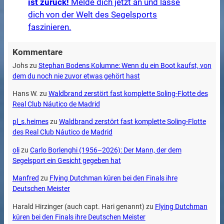
ist zurück!
Melde dich jetzt an und lasse
dich von der Welt des Segelsports
faszinieren.
Kommentare
Johs
zu
Stephan Bodens Kolumne: Wenn du ein Boot kaufst, von
dem du noch nie zuvor etwas gehört hast
Hans W.
zu
Waldbrand zerstört fast komplette Soling-Flotte des
Real Club Náutico de Madrid
pl_s.heimes
zu
Waldbrand zerstört fast komplette Soling-Flotte
des Real Club Náutico de Madrid
oli
zu
Carlo Borlenghi (1956–2026): Der Mann, der dem
Segelsport ein Gesicht gegeben hat
Manfred
zu
Flying Dutchman küren bei den Finals ihre
Deutschen Meister
Harald Hirzinger (auch capt. Hari genannt)
zu
Flying Dutchman
küren bei den Finals ihre Deutschen Meister