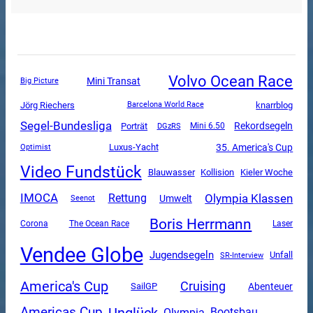
Volvo Ocean Race
Mini Transat
Big Picture
Jörg Riechers
knarrblog
Barcelona World Race
Segel-Bundesliga
Rekordsegeln
Porträt
DGzRS
Mini 6.50
Luxus-Yacht
35. America's Cup
Optimist
Video Fundstück
Blauwasser
Kollision
Kieler Woche
Olympia Klassen
IMOCA
Rettung
Umwelt
Seenot
Boris Herrmann
Corona
The Ocean Race
Laser
Vendee Globe
Jugendsegeln
Unfall
SR-Interview
America's Cup
Cruising
SailGP
Abenteuer
Unglück
Americas Cup
Olympia
Bootsbau