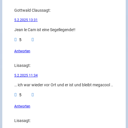
Gottwald Claus
sagt:
5.2.2025 13:31
Jean le Cam ist eine Segellegende!!
5
Antworten
Lisa
sagt:
5.2.2025 11:34
… ich war wieder vor Ort und er ist und bleibt megacool ..
5
Antworten
Lisa
sagt: