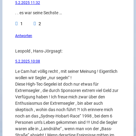
5.2.2025 11:32
. . es war seine Sechste …
1
2
Antworten
Leopold , Hans-Jörg
sagt:
5.2.2025 10:08
Le Cam hat völlig recht , mit seiner Meinung ! Eigentlich
wollen wir Segler „nur segeln“ !
Diese High-Tec-Segelei ist doch nur etwas für
Extremsegler , die durch Sponsoren extrem viel Geld zur
Verfügung haben ! Ich freue mich zwar über den
Enthusiasmus der Extremsegler , bin aber auch
skeptisch , wohin das noch führt ?! Ich erinnere mich
noch an das „Sydney-Hobart-Race“ 1998 , bei dem 6
Personen um’s Leben gekommen sind !!! Und die Segler
waren alle in „Landnähe“ , wenn man von der „Bass-
Straße“ absieht ! Wenn derartige Ereignisse mitten im