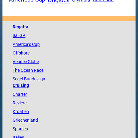
Regatta
SailGP
America
’s Cup
Offshore
Vendée
Globe
The
Ocean
Race
Segel-Bundesliga
Cruising
Charter
Reviere
Kroatien
Griechenland
Spanien
Italien