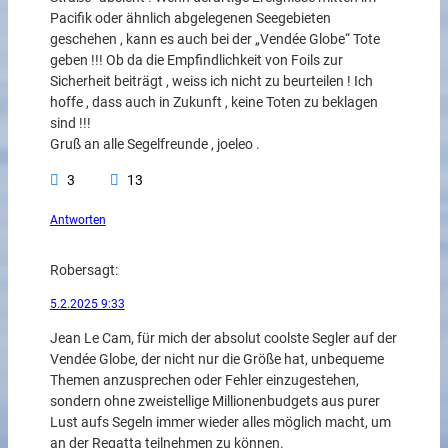
Pacifik oder ähnlich abgelegenen Seegebieten
geschehen , kann es auch bei der „Vendée Globe“ Tote
geben !!! Ob da die Empfindlichkeit von Foils zur
Sicherheit beiträgt , weiss ich nicht zu beurteilen ! Ich
hoffe , dass auch in Zukunft , keine Toten zu beklagen
sind !!!
Gruß an alle Segelfreunde , joeleo .
3
13
Antworten
Rober
sagt:
5.2.2025 9:33
Jean Le Cam, für mich der absolut coolste Segler auf der
Vendée Globe, der nicht nur die Größe hat, unbequeme
Themen anzusprechen oder Fehler einzugestehen,
sondern ohne zweistellige Millionenbudgets aus purer
Lust aufs Segeln immer wieder alles möglich macht, um
an der Regatta teilnehmen zu können.