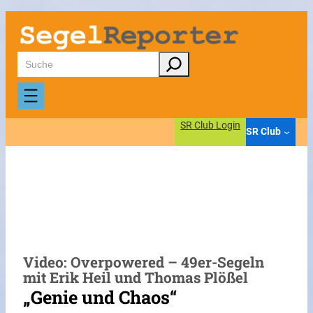
Zum
Inhalt
springen
Suchen
SR Club Login
SR Club
Video: Overpowered – 49er-Segeln
mit Erik Heil und Thomas Plößel
„Genie und Chaos“