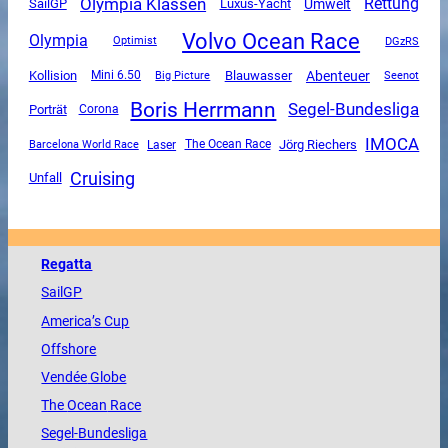
Olympia Klassen
Rettung
SailGP
Luxus-Yacht
Umwelt
Volvo Ocean Race
Olympia
DGzRS
Optimist
Abenteuer
Kollision
Mini 6.50
Blauwasser
Big Picture
Seenot
Boris Herrmann
Segel-Bundesliga
Porträt
Corona
IMOCA
The Ocean Race
Jörg Riechers
Barcelona World Race
Laser
Cruising
Unfall
Regatta
SailGP
America
’s Cup
Offshore
Vendée
Globe
The
Ocean
Race
Segel-Bundesliga