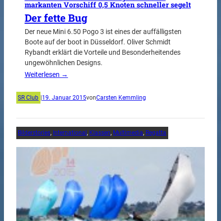
markanten Vorschiff 0,5 Knoten schneller segelt
Der fette Bug
Der neue Mini 6.50 Pogo 3 ist eines der auffälligsten
Boote auf der boot in Düsseldorf. Oliver Schmidt
Rybandt erklärt die Vorteile und Besonderheitendes
ungewöhnlichen Designs.
Weiterlesen →
SR Club
|
19. Januar 2015
von
Carsten Kemmling
Bilderstories
, 
International
, 
Klassen
, 
Multimedia
, 
Regatta