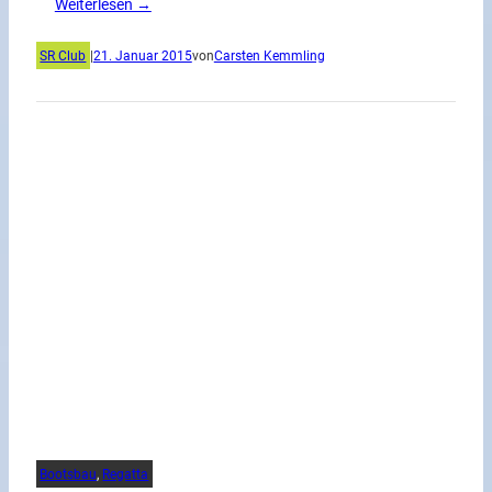
Weiterlesen →
SR Club
|
21. Januar 2015
von
Carsten Kemmling
Bootsbau
, 
Regatta