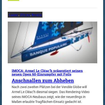
Klassen
, 
Offshore
, 
Regatta
IMOCA: Armel Le Cléac’h präsentiert seinen
neuen Open 60-Einrumpfer mit Foils
Anschnallen zum Abheben
Nach zwei zweiten Plätzen bei der Vendée Globe will
Armel Le Cléac’h diesmal siegen. Das Rendering-Video
seines IMOCA-Neubaus zeigt, wie der neuerdings in
Maßen erlaubte Tragflächen-Einsatz gedacht ist.