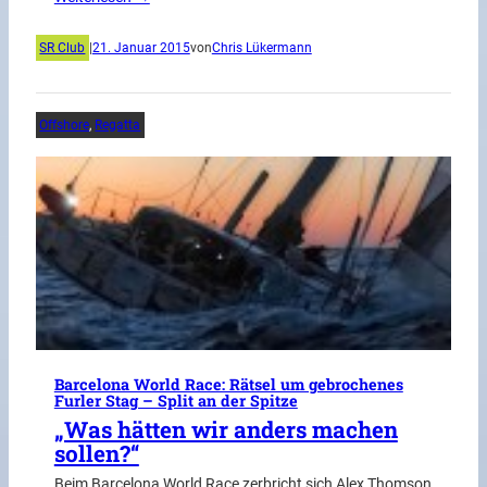
SR Club
|
21. Januar 2015
von
Chris Lükermann
Offshore
, 
Regatta
Barcelona World Race: Rätsel um gebrochenes
Furler Stag – Split an der Spitze
„Was hätten wir anders machen
sollen?“
Beim Barcelona World Race zerbricht sich Alex Thomson