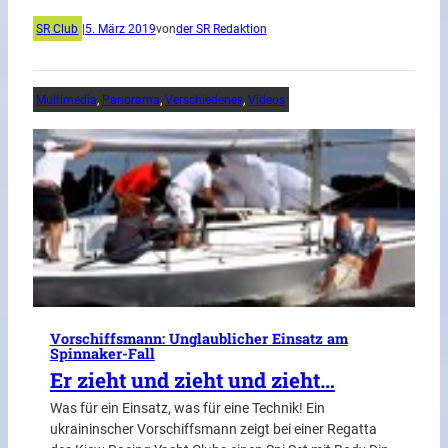
SR Club
|
5. März 2019
von
der SR Redaktion
Multimedia
, 
Panorama
, 
Verschiedenes
, 
Videos
Vorschiffsmann: Unglaublicher Einsatz am
Spinnaker-Fall
Er zieht und zieht und zieht…
Was für ein Einsatz, was für eine Technik! Ein
ukraininscher Vorschiffsmann zeigt bei einer Regatta