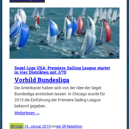
Segel-Liga USA: Premiere Sailing League startet
in vier Distrikten mit J/70
Vorbild Bundesliga
Die Amerikaner haben sich von der Idee der Segel-
Bundesliga anstecken lassen. In Chicago wurde für
2015 die Einführung der Premiere Sailing League
bekannt gegeben.
Weiterlesen →
SR Club
|
16. Januar 2015
von
der SR Redaktion