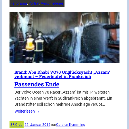
Panorama
, 
Porträt
, 
Verschiedenes
Brand: Abu Dhabi VO70 Unglücksyacht „Azzam“
verbrennt – Feuerteufel in Frankreich
Passendes Ende
Der Volvo Ocean 70 Racer „Azzam“ ist mit 14 weiteren
Yachten in einer Werft in Südfrankreich abgebrannt. Ein
Brandstifter soll schon mehrere Anschläge verübt…
Weiterlesen →
SR Club
|
22. Januar 2015
von
Carsten Kemmling