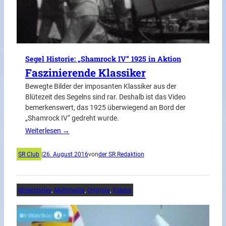
Segel Historie: „Shamrock IV“ 1925 in Aktion
Faszinierende Klassiker
Bewegte Bilder der imposanten Klassiker aus der
Blütezeit des Segelns sind rar. Deshalb ist das Video
bemerkenswert, das 1925 überwiegend an Bord der
„Shamrock IV“ gedreht wurde.
Weiterlesen →
SR Club
|
26. August 2016
von
der SR Redaktion
Bilderstories
, 
Multimedia
, 
Olympia
, 
Videos