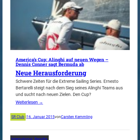
America’s Cup: Alinghi auf neuen Wegen –
Dennis Conner sagt Bermuda ab
Neue Herausforderung
Schwere Zeiten für die Extreme Sailing Series. Ernesto
Bertarelli steigt nach dem Sieg seines Alinghi Teams aus
und sucht nach neuen Zielen. Den Cup?
Weiterlesen →
SR Club
|
16. Januar 2015
von
Carsten Kemmling
International
, 
Regatta