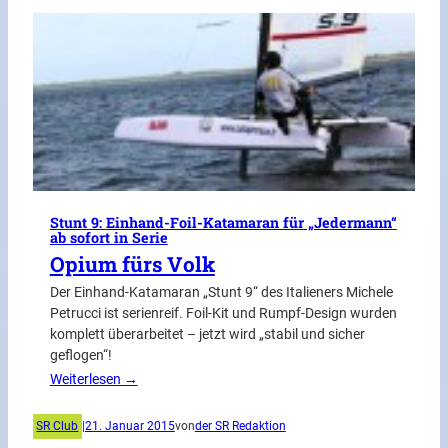
Stunt 9: Einhand-Foil-Katamaran für „Jedermann“
ab sofort in Serie
Opium fürs Volk
Der Einhand-Katamaran „Stunt 9“ des Italieners Michele
Petrucci ist serienreif. Foil-Kit und Rumpf-Design wurden
komplett überarbeitet – jetzt wird „stabil und sicher
geflogen“!
Weiterlesen →
SR Club
|
21. Januar 2015
von
der SR Redaktion