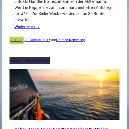
J Boats Händler Bo Teichmann von der Mittelmann’s
Werft in Kappeln, erzählt vom märchenhaften Aufstieg
der J/70. Zur Kieler Woche werden schon 35 Boote
erwartet.
Weiterlesen →
SR Club
|
20. Januar 2015
von
Carsten Kemmling
Regatta
, 
The Ocean Race