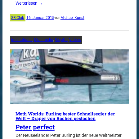
Weiterlesen →
SR Club
|
16. Januar 2015
von
Michael Kunst
International
, 
Multimedia
, 
Regatta
, 
Videos
Moth Worlds: Burling bester Schnellsegler der
Welt – Draper von Rochen gestochen
Peter perfect
Der Neuseeländer Peter Burling ist der neue Weltmeister