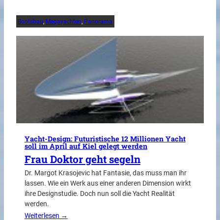
Bootsbau
, 
Megayachten
, 
Panorama
Yacht-Design: Futuristische 12 Millionen Yacht
soll im April auf Kiel gelegt werden
Frau Doktor geht segeln
Dr. Margot Krasojevic hat Fantasie, das muss man ihr
lassen. Wie ein Werk aus einer anderen Dimension wirkt
ihre Designstudie. Doch nun soll die Yacht Realität
werden.
Weiterlesen →