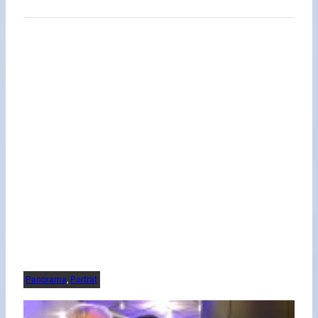
Panorama
, 
Porträt