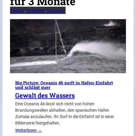
für 3 Monate
Cruising
, 
Fundstücke
, 
Panorama
Big Picture: Oceanis 46 surft in Hafen-Einfahrt
und schlägt quer
Gewalt des Wassers
Eine Oceanis 46 lässt sich nicht von hohen
Brandungswellen abhalten, den spanischen Hafen
Zumaia anzulaufen. Ihr Surf in die Einfahrt ist in einer
Bilderserie festgehalten.
Weiterlesen →