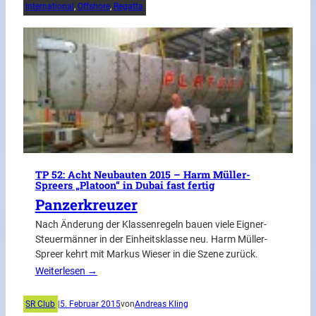
International
, 
Offshore
, 
Regatta
TP 52: Acht Neubauten 2015 – Harm Müller-
Spreers „Platoon“ in Dubai fast fertig
Panzerkreuzer
Nach Änderung der Klassenregeln bauen viele Eigner-
Steuermänner in der Einheitsklasse neu. Harm Müller-
Spreer kehrt mit Markus Wieser in die Szene zurück.
Weiterlesen →
SR Club
|
5. Februar 2015
von
Andreas Kling