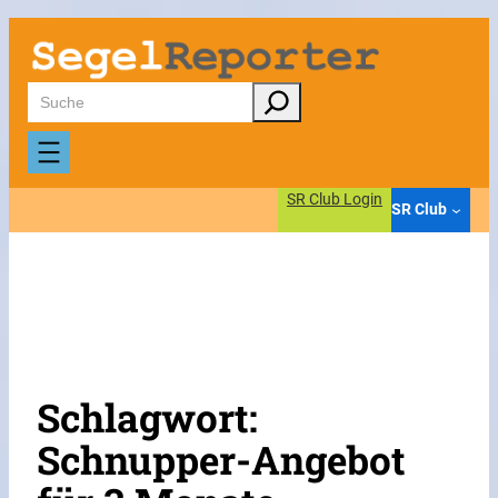
Zum
Inhalt
springen
Suchen
SR Club Login
SR Club
Schlagwort:
Schnupper-Angebot