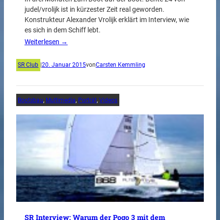
judel/vrolijk ist in kürzester Zeit real geworden.
Konstrukteur Alexander Vrolijk erklärt im Interview, wie
es sich in dem Schiff lebt.
Weiterlesen →
SR Club
|
20. Januar 2015
von
Carsten Kemmling
Bootsbau
, 
Multimedia
, 
Porträt
, 
Videos
SR Interview: Warum der Pogo 3 mit dem