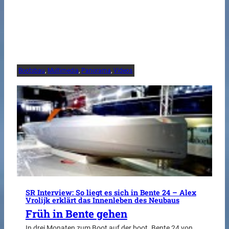
Bootsbau
, 
Multimedia
, 
Panorama
, 
Videos
SR Interview: So liegt es sich in Bente 24 – Alex
Vrolijk erklärt das Innenleben des Neubaus
Früh in Bente gehen
In drei Monaten zum Boot auf der boot. Bente 24 von