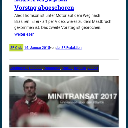
Vorstag abgeschoren
Alex Thomson ist unter Motor auf dem Weg nach
Brasilien. Er erklärt per Video, wie es zu dem Mastbruch
gekommen ist. Das zweite Vorstag ist gebrochen.
Weiterlesen →
SR Club
|
16. Januar 2015
von
der SR Redaktion
Multimedia
, 
Offshore
, 
Panorama
, 
Porträt
, 
Regatta
, 
Videos