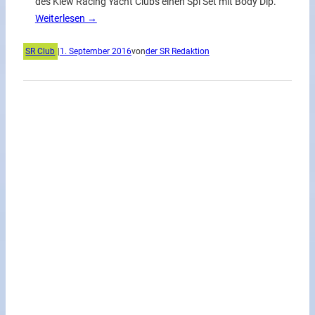
des Kiew Racing Yacht Clubs einen Spi Set mit Body Dip.
Weiterlesen →
SR Club
|
1. September 2016
von
der SR Redaktion