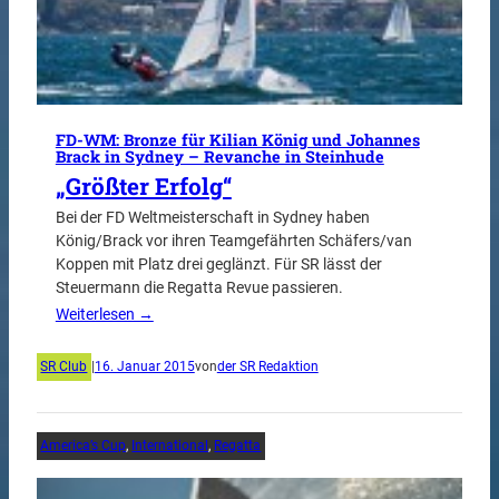
FD-WM: Bronze für Kilian König und Johannes
Brack in Sydney – Revanche in Steinhude
„Größter Erfolg“
Bei der FD Weltmeisterschaft in Sydney haben
König/Brack vor ihren Teamgefährten Schäfers/van
Koppen mit Platz drei geglänzt. Für SR lässt der
Steuermann die Regatta Revue passieren.
Weiterlesen →
SR Club
|
16. Januar 2015
von
der SR Redaktion
America’s Cup
, 
International
, 
Regatta