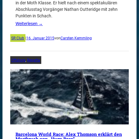
in der Moth Klasse. Er hielt nach einem spektakulären
Abschlusstag Vorgänger Nathan Outteridge mit zehn
Punkten in Schach.
Weiterlesen →
SR Club
|
16. Januar 2015
von
Carsten Kemmling
Offshore
, 
Regatta
Barcelona World Race: Alex Thomson erklärt den
Mastbruch von „Hugo Boss“