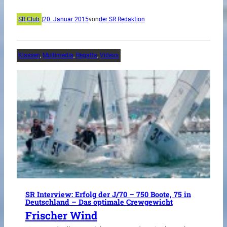
SR Club
|
20. Januar 2015
von
der SR Redaktion
Klassen
, 
Multimedia
, 
Regatta
, 
Videos
SR Interview: Erfolg der J/70 – 750 Boote, 75 in
Deutschland – Das optimale Crewgewicht
Frischer Wind