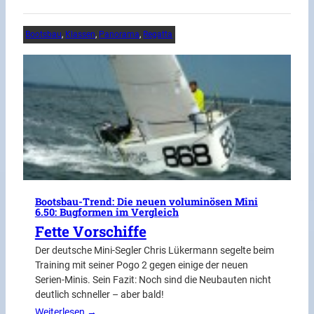
Bootsbau
, 
Klassen
, 
Panorama
, 
Regatta
Bootsbau-Trend: Die neuen voluminösen Mini
6.50: Bugformen im Vergleich
Fette Vorschiffe
Der deutsche Mini-Segler Chris Lükermann segelte beim
Training mit seiner Pogo 2 gegen einige der neuen
Serien-Minis. Sein Fazit: Noch sind die Neubauten nicht
deutlich schneller – aber bald!
Weiterlesen →