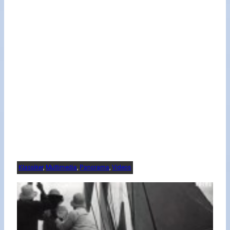
Klassiker
, 
Multimedia
, 
Panorama
, 
Videos