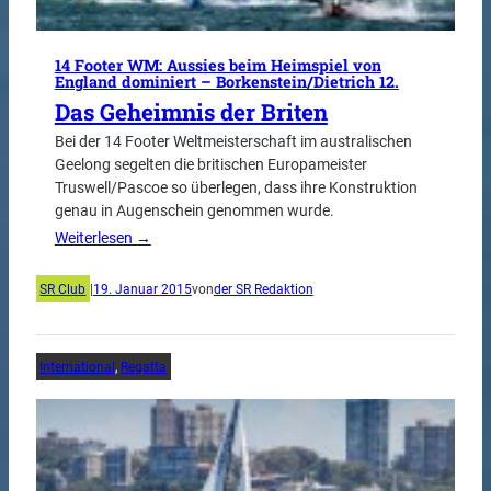
14 Footer WM: Aussies beim Heimspiel von
England dominiert – Borkenstein/Dietrich 12.
Das Geheimnis der Briten
Bei der 14 Footer Weltmeisterschaft im australischen
Geelong segelten die britischen Europameister
Truswell/Pascoe so überlegen, dass ihre Konstruktion
genau in Augenschein genommen wurde.
Weiterlesen →
SR Club
|
19. Januar 2015
von
der SR Redaktion
International
, 
Regatta