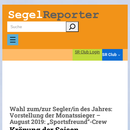
Zum
Inhalt
springen
Suchen
SR Club Login
SR Club
Wahl zum/zur Segler/in des Jahres:
Vorstellung der Monatssieger –
August 2019: „Sportsfreund“-Crew
Krönung der Saison