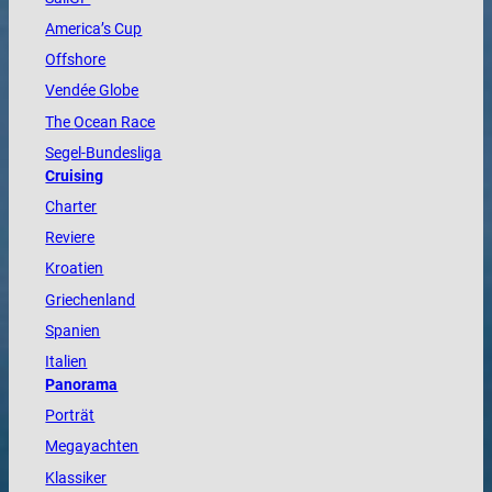
America
’s Cup
Offshore
Vendée
Globe
The
Ocean
Race
Segel-Bundesliga
Cruising
Charter
Reviere
Kroatien
Griechenland
Spanien
Italien
Panorama
Porträt
Megayachten
Klassiker