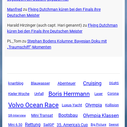
Manfred
zu
Flying Dutchman küren bei den Finals ihre
Deutschen Meister
Harald Hirzinger (auch capt. Hari genannt)
zu
Flying Dutchman
küren bei den Finals ihre Deutschen Meister
PL_Tom
zu
Stephan Bodens Kolumne: Bayesian Doku mit
„Traumschiff“-Momenten
Cruising
Abenteuer
knarrblog
Blauwasser
DGzRS
Boris Herrmann
Unfall
Kieler Woche
Corona
Laser
Volvo Ocean Race
Olympia
Luxus-Yacht
Kollision
Olympia Klassen
Bootsbau
Mini Transat
SR-Interview
Rettung
SailGP
35. America's Cup
Mini 6.50
Big Picture
Seenot