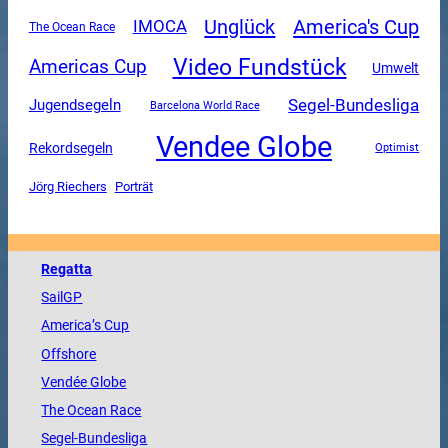
Unglück
America's Cup
IMOCA
The Ocean Race
Video Fundstück
Americas Cup
Umwelt
Segel-Bundesliga
Jugendsegeln
Barcelona World Race
Vendee Globe
Rekordsegeln
Optimist
Jörg Riechers
Porträt
Regatta
SailGP
America
’s Cup
Offshore
Vendée
Globe
The
Ocean
Race
Segel-Bundesliga