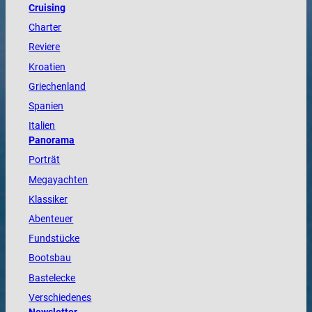
Cruising
Charter
Reviere
Kroatien
Griechenland
Spanien
Italien
Panorama
Porträt
Megayachten
Klassiker
Abenteuer
Fundstücke
Bootsbau
Bastelecke
Verschiedenes