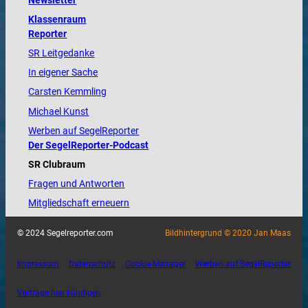
Newsletter
Klassenraum
Reporter
SR Leitgedanke
In eigener Sache
Carsten Kemmling
Michael Kunst
Werben auf SegelReporter
Der SegelReporter-Podcast
SR Clubraum
Fragen und Antworten
Mitgliedschaft erneuern
© 2024 Segelreporter.com
Bildhintergrund © 2020 Jan Maas
Impressum
Datenschutz
Cookie-Manager
Werben auf SegelReporter
Verträge hier kündigen