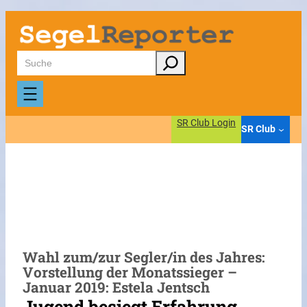
Zum
Inhalt
springen
Suchen
SR Club Login
SR Club
Wahl zum/zur Segler/in des Jahres:
Vorstellung der Monatssieger –
Januar 2019: Estela Jentsch
Jugend besiegt Erfahrung