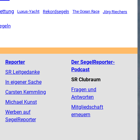
ettung
Luxus-Yacht
Rekordsegeln
The Ocean Race
Jörg Riechers
egeln
Reporter
Der SegelReporter-
Podcast
SR Leitgedanke
SR Clubraum
In eigener Sache
Fragen und
Carsten Kemmling
Antworten
Michael Kunst
Mitgliedschaft
Werben auf
erneuern
SegelReporter