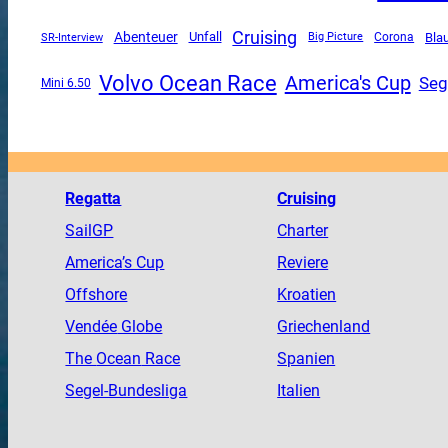
Cruising
Abenteuer
Unfall
SR-Interview
Corona
Bla
Big Picture
Volvo Ocean Race
America's Cup
Seg
Mini 6.50
Regatta
Cruising
SailGP
Charter
America
’s Cup
Reviere
Offshore
Kroatien
Vendée
Globe
Griechenland
The
Ocean
Race
Spanien
Segel-Bundesliga
Italien