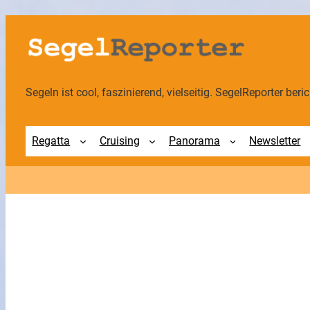
Zum
Inhalt
springen
Segeln ist cool, faszinierend, vielseitig. SegelReporter berich
Regatta
Cruising
Panorama
Newsletter