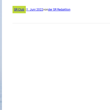
SR Club
|
1. Juni 2022
von
der SR Redaktion