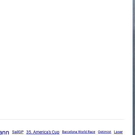
ann
SailGP
35. America's Cup
Barcelona World Race
Optimist
Laser