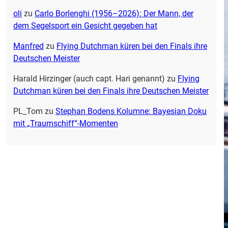
oli
zu
Carlo Borlenghi (1956–2026): Der Mann, der
dem Segelsport ein Gesicht gegeben hat
Manfred
zu
Flying Dutchman küren bei den Finals ihre
Deutschen Meister
Harald Hirzinger (auch capt. Hari genannt)
zu
Flying
Dutchman küren bei den Finals ihre Deutschen Meister
PL_Tom
zu
Stephan Bodens Kolumne: Bayesian Doku
mit „Traumschiff“-Momenten