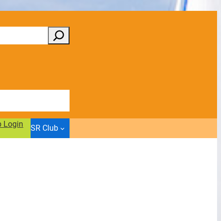
b Login
SR Club