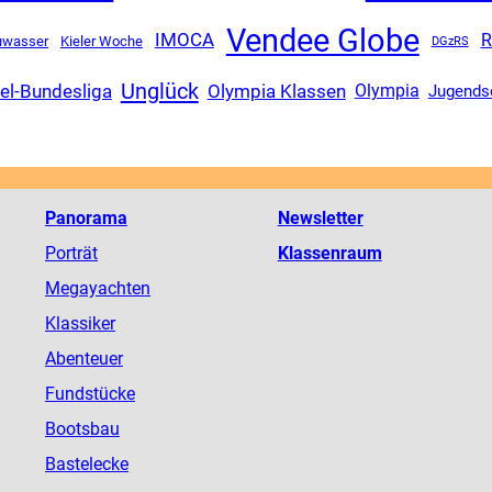
Vendee Globe
IMOCA
R
uwasser
Kieler Woche
DGzRS
Unglück
el-Bundesliga
Olympia Klassen
Olympia
Jugends
Panorama
Newsletter
Porträt
Klassenraum
Megayachten
Klassiker
Abenteuer
Fundstücke
Bootsbau
Bastelecke