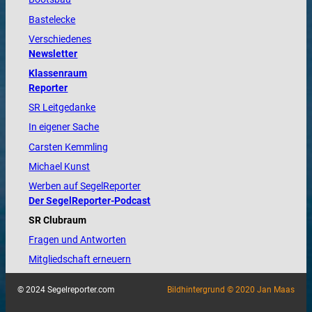
Bastelecke
Verschiedenes
Newsletter
Klassenraum
Reporter
SR Leitgedanke
In eigener Sache
Carsten Kemmling
Michael Kunst
Werben auf SegelReporter
Der SegelReporter-Podcast
SR Clubraum
Fragen und Antworten
Mitgliedschaft erneuern
© 2024 Segelreporter.com
Bildhintergrund © 2020 Jan Maas