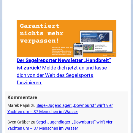
Der Segelreporter Newsletter „Handbreit“
ist zurück!
Melde dich jetzt an und lasse
dich von der Welt des Segelsports
faszinieren.
Kommentare
Marek Pajak
zu
Segel-Jugendlager: „Downburst“ wirft vier
Yachten um – 37 Menschen im Wasser
Sven Gräber
zu
Segel-Jugendlager: „Downburst“ wirft vier
Yachten um – 37 Menschen im Wasser