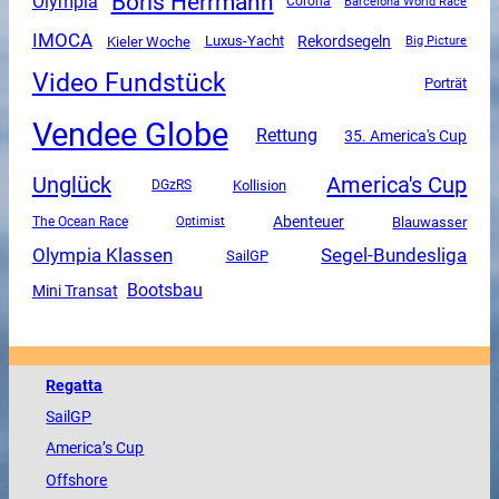
Boris Herrmann
Olympia
Corona
Barcelona World Race
IMOCA
Luxus-Yacht
Rekordsegeln
Kieler Woche
Big Picture
Video Fundstück
Porträt
Vendee Globe
Rettung
35. America's Cup
Unglück
America's Cup
DGzRS
Kollision
Abenteuer
The Ocean Race
Blauwasser
Optimist
Olympia Klassen
Segel-Bundesliga
SailGP
Bootsbau
Mini Transat
Regatta
SailGP
America
’s Cup
Offshore