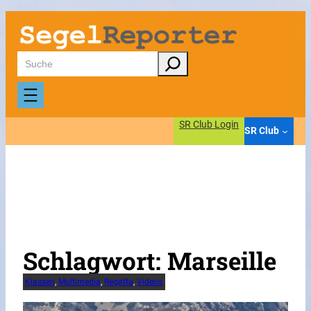
Zum
Inhalt
springen
Suchen
SR Club Login
SR Club
Schlagwort:
Marseille
Klassen
, 
Multimedia
, 
Regatta
, 
Videos