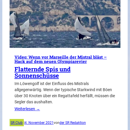
Video: Wenn vor Marseille der Mistral bläst –
Hack auf dem neuen Olympiarevier
Flatternde Spis und
Sonnenschüsse
Im Löwengolf ist der Einfluss des Mistrals
allgegenwärtig. Wenn der typische Starkwind mit Böen
über 30 Knoten über ein Regattafeld herfällt, müssen die
Segler das aushalten.
Weiterlesen →
SR Club
|
4. November 2021
von
der SR Redaktion