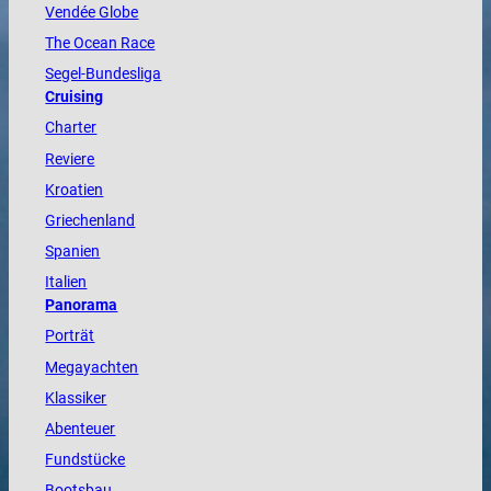
Vendée
Globe
The
Ocean
Race
Segel-Bundesliga
Cruising
Charter
Reviere
Kroatien
Griechenland
Spanien
Italien
Panorama
Porträt
Megayachten
Klassiker
Abenteuer
Fundstücke
Bootsbau