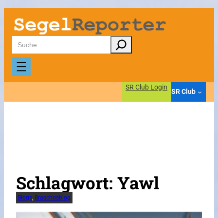
Zum
Inhalt
springen
Suchen
SR Club Login
SR Club
Schlagwort:
Yawl
Blogs
, 
Braschosblog