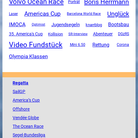
Volvo Ocean Race
Boris Herrmann
Porträt
Unglück
Americas Cup
Laser
Barcelona World Race
IMOCA
Jugendsegeln
Bootsbau
knarrblog
Optimist
35. America's Cup
Abenteuer
Kollision
SR-Interview
DGzRS
Video Fundstück
Rettung
Mini 6.50
Corona
Olympia Klassen
Regatta
SailGP
America
’s Cup
Offshore
Vendée
Globe
The
Ocean
Race
Segel-Bundesliga