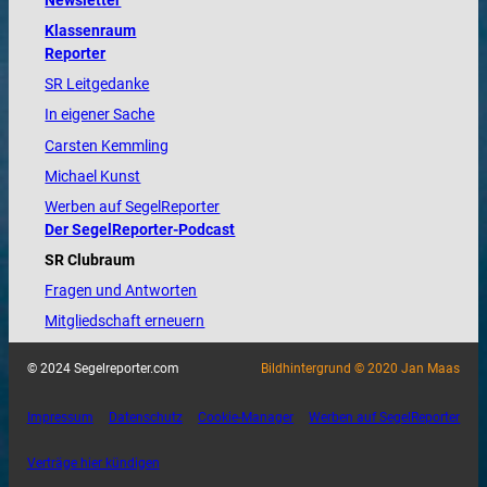
Newsletter
Klassenraum
Reporter
SR Leitgedanke
In eigener Sache
Carsten Kemmling
Michael Kunst
Werben auf SegelReporter
Der SegelReporter-Podcast
SR Clubraum
Fragen und Antworten
Mitgliedschaft erneuern
© 2024 Segelreporter.com
Bildhintergrund © 2020 Jan Maas
Impressum
Datenschutz
Cookie-Manager
Werben auf SegelReporter
Verträge hier kündigen