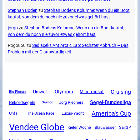
Stephan Boden
zu
Stephan Bodens Kolumne: Wenn du ein Boot
kaufst, von dem du noch nie zuvor etwas gehört hast
jorgo
zu
Stephan Bodens Kolumne: Wenn du ein Boot kaufst,
von dem du noch nie zuvor etwas gehört hast
Pogo850
zu
Sedlaceks Ant Arctic Lab: Sechster Abbruch – Das
Problem mit der Glaubwürdigkeit
Cruising
Olympia
Mini Transat
Umwelt
Big Picture
Segel-Bundesliga
Rekordsegeln
Jörg Riechers
Seenot
America's Cup
Unfall
Luxus-Yacht
The Ocean Race
Vendee Globe
SailGP
Kieler Woche
Blauwasser