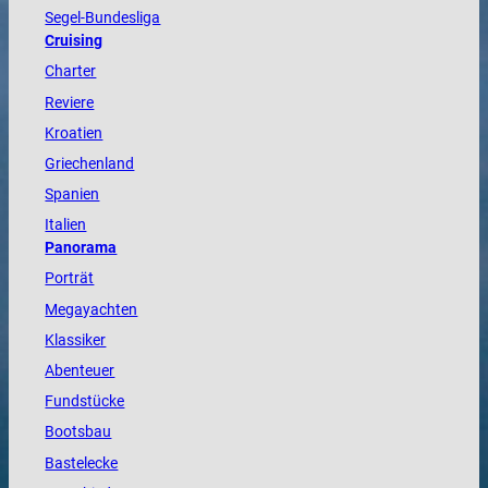
Segel-Bundesliga
Cruising
Charter
Reviere
Kroatien
Griechenland
Spanien
Italien
Panorama
Porträt
Megayachten
Klassiker
Abenteuer
Fundstücke
Bootsbau
Bastelecke