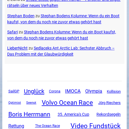
rätseln über neues Verhalten
Stephan Boden
zu
Stephan Bodens Kolumne: Wenn du ein Boot
kaufst, von dem du noch nie zuvor etwas gehört hast
Safari
zu
Stephan Bodens Kolumne: Wenn du ein Boot kaufst,
von dem du noch nie zuvor etwas gehört hast
LieberNicht
zu
Sedlaceks Ant Arctic Lab: Sechster Abbruch –
Das Problem mit der Glaubwürdigkeit
Unglück
IMOCA
Olympia
SailGP
Corona
Kollision
Volvo Ocean Race
Jörg Riechers
Optimist
Seenot
Boris Herrmann
35. America's Cup
Rekordsegeln
Video Fundstück
Rettung
The Ocean Race