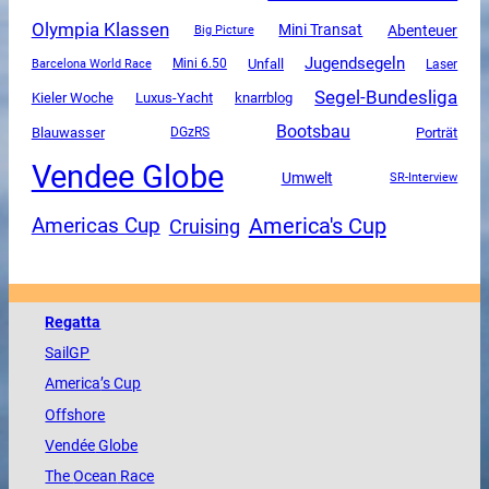
Olympia Klassen
Mini Transat
Abenteuer
Big Picture
Jugendsegeln
Unfall
Mini 6.50
Barcelona World Race
Laser
Segel-Bundesliga
Luxus-Yacht
Kieler Woche
knarrblog
Bootsbau
Blauwasser
DGzRS
Porträt
Vendee Globe
Umwelt
SR-Interview
America's Cup
Americas Cup
Cruising
Regatta
SailGP
America
’s Cup
Offshore
Vendée
Globe
The
Ocean
Race