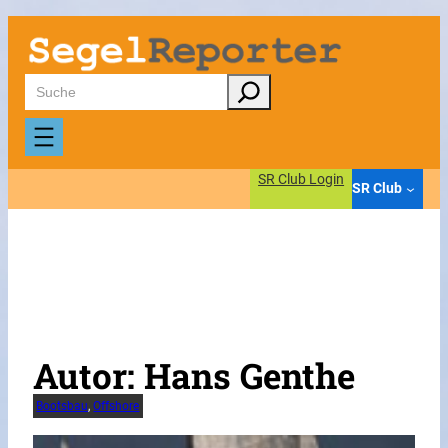
Zum
Inhalt
springen
Suchen
SR Club Login
SR Club
Autor:
Hans Genthe
Bootsbau
, 
Offshore