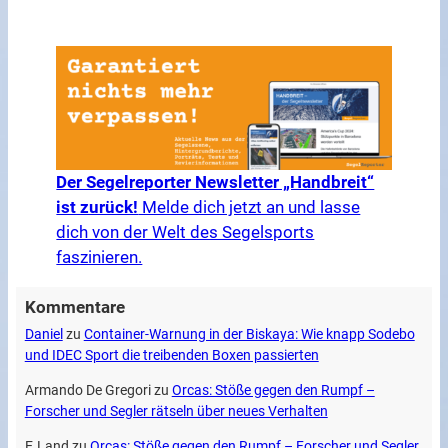
Der Segelreporter Newsletter „Handbreit“
ist zurück!
Melde dich jetzt an und lasse
dich von der Welt des Segelsports
faszinieren.
Kommentare
Daniel
zu
Container-Warnung in der Biskaya: Wie knapp Sodebo
und IDEC Sport die treibenden Boxen passierten
Armando De Gregori
zu
Orcas: Stöße gegen den Rumpf –
Forscher und Segler rätseln über neues Verhalten
E.Land
zu
Orcas: Stöße gegen den Rumpf – Forscher und Segler