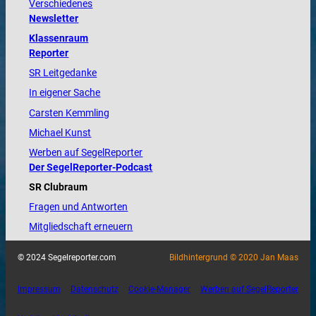
Verschiedenes
Newsletter
Klassenraum
Reporter
SR Leitgedanke
In eigener Sache
Carsten Kemmling
Michael Kunst
Werben auf SegelReporter
Der SegelReporter-Podcast
SR Clubraum
Fragen und Antworten
Mitgliedschaft erneuern
© 2024 Segelreporter.com
Bildhintergrund © 2020 Jan Maas
Impressum
Datenschutz
Cookie-Manager
Werben auf SegelReporter