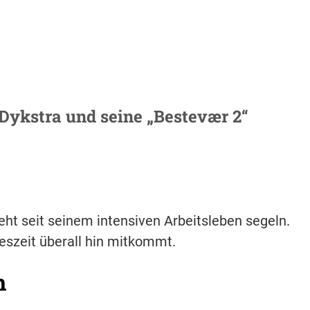
 Dykstra und seine „Bestevær 2“
d
eht seit seinem intensiven Arbeitsleben segeln.
reszeit überall hin mitkommt.
h