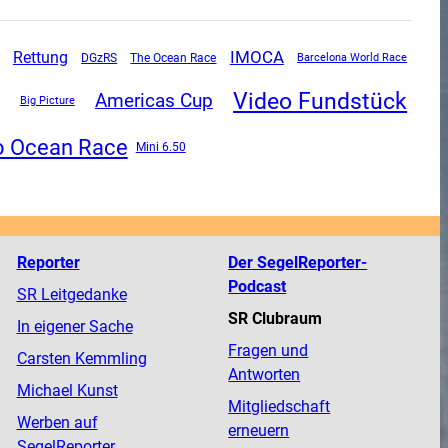
Rettung
IMOCA
DGzRS
The Ocean Race
Barcelona World Race
Video Fundstück
Americas Cup
Big Picture
o Ocean Race
Mini 6.50
Reporter
Der SegelReporter-
Podcast
SR Leitgedanke
SR Clubraum
In eigener Sache
Fragen und
Carsten Kemmling
Antworten
Michael Kunst
Mitgliedschaft
Werben auf
erneuern
SegelReporter