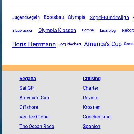
Segel-Bundesliga
Olympia
Jugendsegeln
Bootsbau
Olympia Klassen
Rekor
Blauwasser
Corona
knarrblog
Boris Herrmann
America's Cup
Jörg Riechers
Seeno
Regatta
Cruising
SailGP
Charter
America
’s Cup
Reviere
Offshore
Kroatien
Vendée
Globe
Griechenland
The
Ocean
Race
Spanien