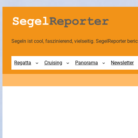
Zum
Inhalt
springen
Segeln ist cool, faszinierend, vielseitig. SegelReporter berich
Regatta
Cruising
Panorama
Newsletter