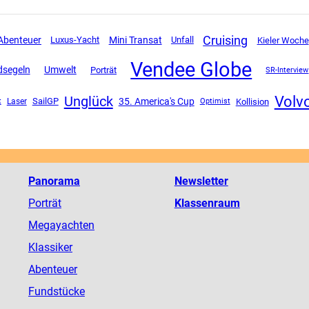
Cruising
Mini Transat
Abenteuer
Luxus-Yacht
Unfall
Kieler Woche
Vendee Globe
dsegeln
Umwelt
Porträt
SR-Interview
Volv
Unglück
SailGP
35. America's Cup
Kollision
t
Laser
Optimist
Panorama
Newsletter
Porträt
Klassenraum
Megayachten
Klassiker
Abenteuer
Fundstücke