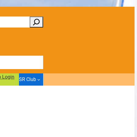
b Login
SR Club