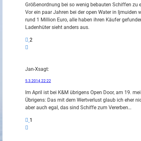
Größenordnung bei so wenig bebauten Schiffen zu erm
Vor ein paar Jahren bei der open Water in Ijmuiden 
rund 1 Million Euro, alle haben ihren Käufer gefunde
Ladenhüter sieht anders aus.
2
Jan-X
sagt:
5.3.2014 22:22
Im April ist bei K&M übrigens Open Door, am 19. me
Übrigens: Das mit dem Wertverlust glaub ich eher nic
aber auch egal, das sind Schiffe zum Vererben…
1