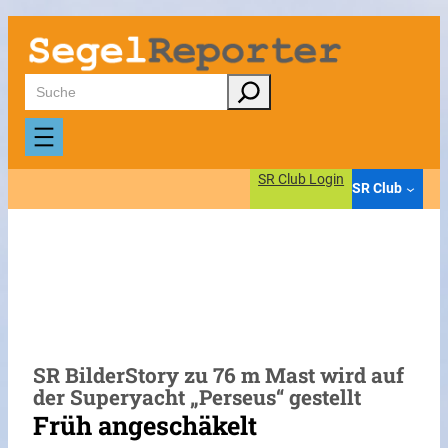
Zum
Inhalt
springen
Suchen
SR Club Login
SR Club
SR BilderStory zu 76 m Mast wird auf
der Superyacht „Perseus“ gestellt
Früh angeschäkelt