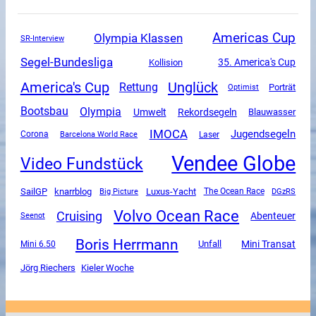
Americas Cup
Olympia Klassen
SR-Interview
Segel-Bundesliga
35. America's Cup
Kollision
America's Cup
Unglück
Rettung
Porträt
Optimist
Olympia
Bootsbau
Umwelt
Rekordsegeln
Blauwasser
IMOCA
Jugendsegeln
Corona
Barcelona World Race
Laser
Vendee Globe
Video Fundstück
SailGP
Luxus-Yacht
knarrblog
The Ocean Race
DGzRS
Big Picture
Volvo Ocean Race
Cruising
Abenteuer
Seenot
Boris Herrmann
Mini Transat
Unfall
Mini 6.50
Jörg Riechers
Kieler Woche