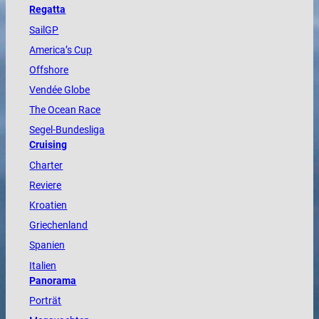
Regatta
SailGP
America
’s Cup
Offshore
Vendée
Globe
The
Ocean
Race
Segel-Bundesliga
Cruising
Charter
Reviere
Kroatien
Griechenland
Spanien
Italien
Panorama
Porträt