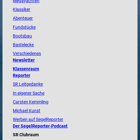
Megayachten
Klassiker
Abenteuer
Fundstücke
Bootsbau
Bastelecke
Verschiedenes
Newsletter
Klassenraum
Reporter
SR Leitgedanke
In eigener Sache
Carsten Kemmling
Michael Kunst
Werben auf SegelReporter
Der SegelReporter-Podcast
SR Clubraum