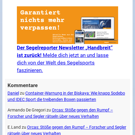
Der Segelreporter Newsletter „Handbreit“
ist zurück!
Melde dich jetzt an und lasse
dich von der Welt des Segelsports
faszinieren.
Kommentare
Daniel
zu
Container-Warnung in der Biskaya: Wie knapp Sodebo
und IDEC Sport die treibenden Boxen passierten
Armando De Gregori
zu
Orcas: Stöße gegen den Rumpf –
Forscher und Segler rätseln über neues Verhalten
E.Land
zu
Orcas: Stöße gegen den Rumpf – Forscher und Segler
rätseln über neues Verhalten