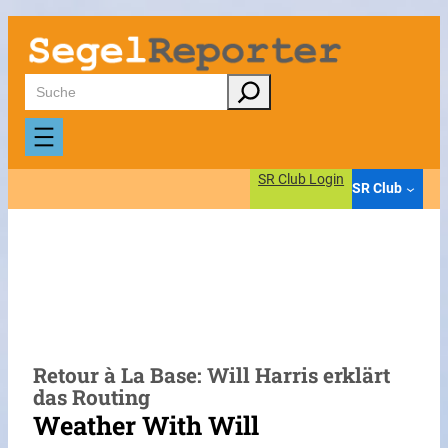
Zum
Inhalt
springen
Suchen
SR Club Login
SR Club
Retour à La Base: Will Harris erklärt
das Routing
Weather With Will