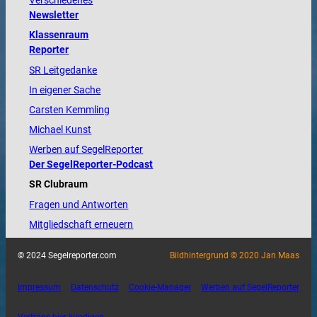
Verschiedenes
Newsletter
Klassenraum
Reporter
SR Leitgedanke
In eigener Sache
Carsten Kemmling
Michael Kunst
Werben auf SegelReporter
Der SegelReporter-Podcast
SR Clubraum
Fragen und Antworten
Mitgliedschaft erneuern
© 2024 Segelreporter.com
Bildhintergrund © 2020 Jan Maas
Impressum
Datenschutz
Cookie-Manager
Werben auf SegelReporter
Verträge hier kündigen