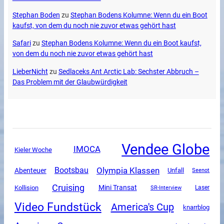
Stephan Boden
zu
Stephan Bodens Kolumne: Wenn du ein Boot
kaufst, von dem du noch nie zuvor etwas gehört hast
Safari
zu
Stephan Bodens Kolumne: Wenn du ein Boot kaufst,
von dem du noch nie zuvor etwas gehört hast
LieberNicht
zu
Sedlaceks Ant Arctic Lab: Sechster Abbruch –
Das Problem mit der Glaubwürdigkeit
Vendee Globe
IMOCA
Kieler Woche
Olympia Klassen
Bootsbau
Abenteuer
Unfall
Seenot
Cruising
Mini Transat
Kollision
SR-Interview
Laser
Video Fundstück
America's Cup
knarrblog