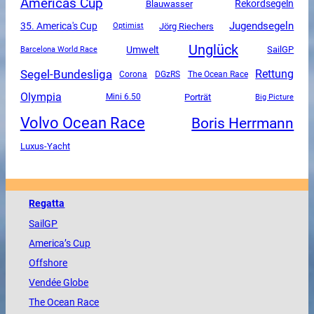
Americas Cup
Rekordsegeln
Blauwasser
Jugendsegeln
35. America's Cup
Jörg Riechers
Optimist
Unglück
Umwelt
SailGP
Barcelona World Race
Segel-Bundesliga
Rettung
Corona
DGzRS
The Ocean Race
Olympia
Mini 6.50
Porträt
Big Picture
Volvo Ocean Race
Boris Herrmann
Luxus-Yacht
Regatta
SailGP
America
’s Cup
Offshore
Vendée
Globe
The
Ocean
Race