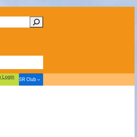
b Login
SR Club