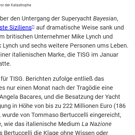
 vor der Katastrophe
ber den Untergang der Superyacht
Bayesian
,
te Siziliens
auf dramatische Weise sank und
dem britischen Unternehmer Mike Lynch und
ck Lynch und sechs weitere Personen ums Leben.
einer italienischen Marke, die TISG im Januar
tte.
ür TISG. Berichten zufolge entließ das
 nur einen Monat nach der Tragödie eine
Angela Bacares, und die Besatzung der Yacht
igung in Höhe von bis zu 222 Millionen Euro (186
, wurde von Tommaso Bertuccelli eingereicht,
, wie das italienische Medium
La Nazione
ss Bertuccelli die Klage ohne Wissen oder