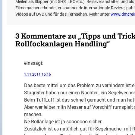
Meilen als Skipper (mit SHS, LRC etc.), Reiseveranstalter, und al
Filmemacher erkundet er spannende internationale Reviere, publiz
Videos auf DVD und für das Fernsehen. Mehr unter
www.dmcrei
3 Kommentare zu „Tipps und Tric
Rollfockanlagen Handling“
eins
sagt:
1.11.2011 15:16
Das beste mittel um das Problem zu verhindern ist ei
Stagreiter haben nur einen Nachteil, ein Segelwechse
Beim TuffLuff ist das schnell gemacht und man hat
Aber wer leiber mitn Messer auf Vorschiff rumspielt 
machen.
Ne Rollanlage ist ja sooooooo sicher.
Zusätzlich ist es natürlich gut für Segelmacher mit 