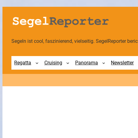
Zum
Inhalt
springen
Segeln ist cool, faszinierend, vielseitig. SegelReporter berich
Regatta
Cruising
Panorama
Newsletter