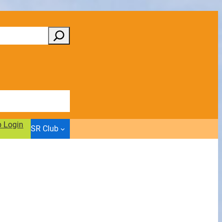
b Login
SR Club