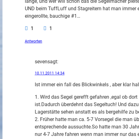
lange, und wer will schon das die Segelmacher pleit
UND beim TuffLuff und Stagreitern hat man immer ei
eingerollte, bauchige #1…
1
1
Antworten
seven
sagt:
10.11.2011 14:34
Ist immer ein fall des Blickwinkels , aber klar ha
1. Wird das Segel gerefft gefahren ,egal ob dor
ist.Dadurch überdehnt das Segeltuch! Und dazu
Lagerstätte sehen anstatt es als bergehilfe zu b
2. Früher hatte man ca. 5-7 Vorsegel die man 
entsprechende aussuchte.So hatte man 30 Jahr
nur 4-7 Jahre fahren wenn man immer nur das e