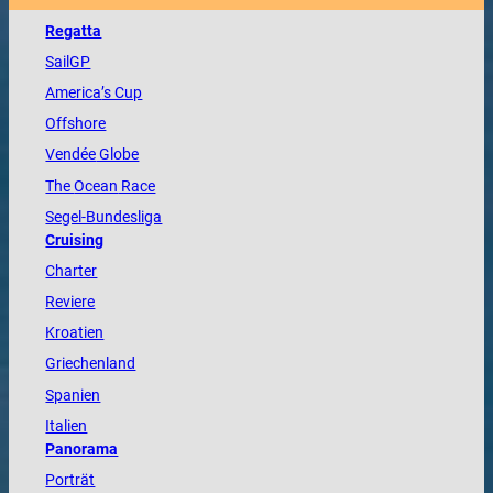
Regatta
SailGP
America
’s Cup
Offshore
Vendée
Globe
The
Ocean
Race
Segel-Bundesliga
Cruising
Charter
Reviere
Kroatien
Griechenland
Spanien
Italien
Panorama
Porträt