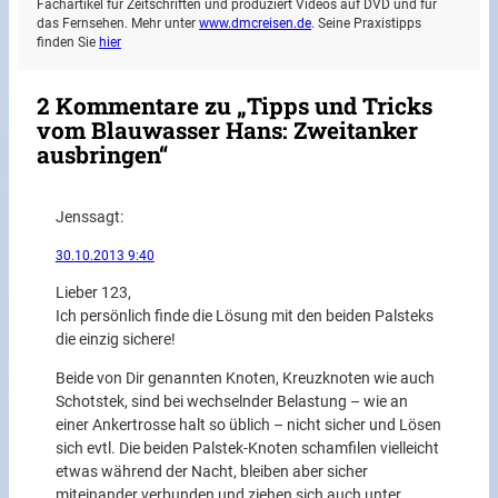
Fachartikel für Zeitschriften und produziert Videos auf DVD und für
das Fernsehen. Mehr unter
www.dmcreisen.de
. Seine Praxistipps
finden Sie
hier
2 Kommentare zu „Tipps und Tricks
vom Blauwasser Hans: Zweitanker
ausbringen“
Jens
sagt:
30.10.2013 9:40
Lieber 123,
Ich persönlich finde die Lösung mit den beiden Palsteks
die einzig sichere!
Beide von Dir genannten Knoten, Kreuzknoten wie auch
Schotstek, sind bei wechselnder Belastung – wie an
einer Ankertrosse halt so üblich – nicht sicher und Lösen
sich evtl. Die beiden Palstek-Knoten schamfilen vielleicht
etwas während der Nacht, bleiben aber sicher
miteinander verbunden und ziehen sich auch unter