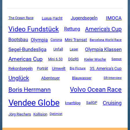
IMOCA
Jugendsegeln
Luxus-Yacht
The Ocean Race
Video Fundstück
America's Cup
Rettung
Olympia
Bootsbau
Mini Transat
Corona
Barcelona World Race
Segel-Bundesliga
Olympia Klassen
Unfall
Laser
Americas Cup
Mini 6.50
DGzRS
Kieler Woche
Seenot
Rekordsegeln
Umwelt
35. America's Cup
Porträt
Big Picture
Unglück
Abenteuer
Blauwasser
SR-Interview
Volvo Ocean Race
Boris Herrmann
Vendee Globe
Cruising
SailGP
knarrblog
Jörg Riechers
Kollision
Optimist