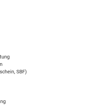
itung
en
rschein, SBF)
ung