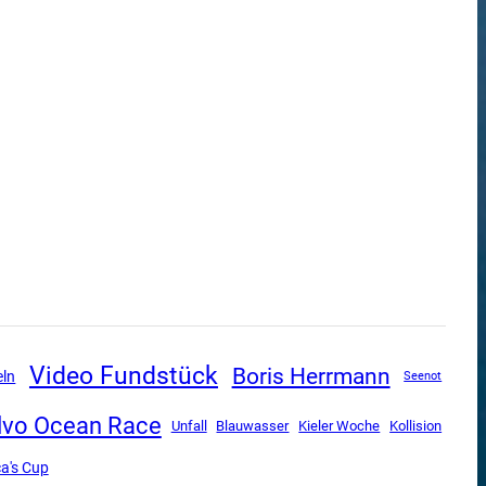
Video Fundstück
Boris Herrmann
eln
Seenot
lvo Ocean Race
Unfall
Blauwasser
Kieler Woche
Kollision
a's Cup