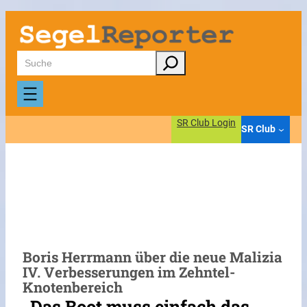
Zum
Inhalt
springen
Suchen
SR Club Login
SR Club
Boris Herrmann über die neue Malizia
IV. Verbesserungen im Zehntel-
Knotenbereich
„Das Boot muss einfach das