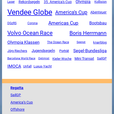
Olympia
Rekordsegeln
35. America's Cup
Kollision
Laser
Vendee Globe
America's Cup
Abenteuer
Americas Cup
Bootsbau
DGzRS
Corona
Volvo Ocean Race
Boris Herrmann
Olympia Klassen
The Ocean Race
knarrblog
Seenot
Segel-Bundesliga
Jugendsegeln
Jörg Riechers
Porträt
Mini Transat
SailGP
Kieler Woche
Barcelona World Race
Optimist
IMOCA
Unfall
Luxus-Yacht
Regatta
SailGP
America
’s Cup
Offshore