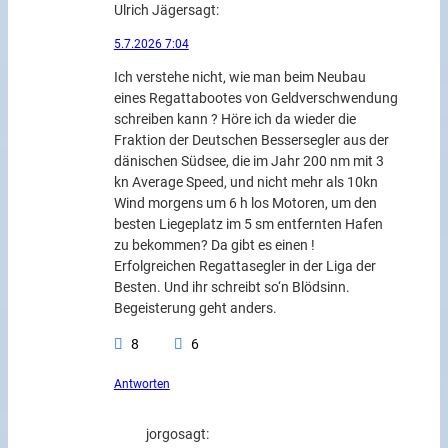
Ulrich Jäger
sagt:
5.7.2026 7:04
Ich verstehe nicht, wie man beim Neubau
eines Regattabootes von Geldverschwendung
schreiben kann ? Höre ich da wieder die
Fraktion der Deutschen Bessersegler aus der
dänischen Südsee, die im Jahr 200 nm mit 3
kn Average Speed, und nicht mehr als 10kn
Wind morgens um 6 h los Motoren, um den
besten Liegeplatz im 5 sm entfernten Hafen
zu bekommen? Da gibt es einen !
Erfolgreichen Regattasegler in der Liga der
Besten. Und ihr schreibt so‘n Blödsinn.
Begeisterung geht anders.
8
6
Antworten
jorgo
sagt: