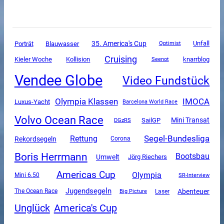
35. America's Cup
Unfall
Porträt
Blauwasser
Optimist
Cruising
Kieler Woche
Kollision
knarrblog
Seenot
Vendee Globe
Video Fundstück
Olympia Klassen
IMOCA
Luxus-Yacht
Barcelona World Race
Volvo Ocean Race
Mini Transat
SailGP
DGzRS
Segel-Bundesliga
Rettung
Rekordsegeln
Corona
Boris Herrmann
Bootsbau
Umwelt
Jörg Riechers
Americas Cup
Olympia
Mini 6.50
SR-Interview
Jugendsegeln
Abenteuer
The Ocean Race
Big Picture
Laser
Unglück
America's Cup