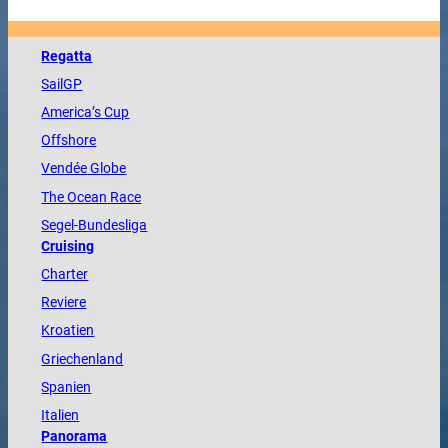
Regatta
SailGP
America
’s Cup
Offshore
Vendée
Globe
The
Ocean
Race
Segel-Bundesliga
Cruising
Charter
Reviere
Kroatien
Griechenland
Spanien
Italien
Panorama