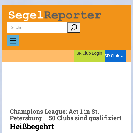
Zum
Inhalt
springen
Suchen
SR Club Login
SR Club
Champions League: Act 1 in St.
Petersburg – 50 Clubs sind qualifiziert
Heißbegehrt