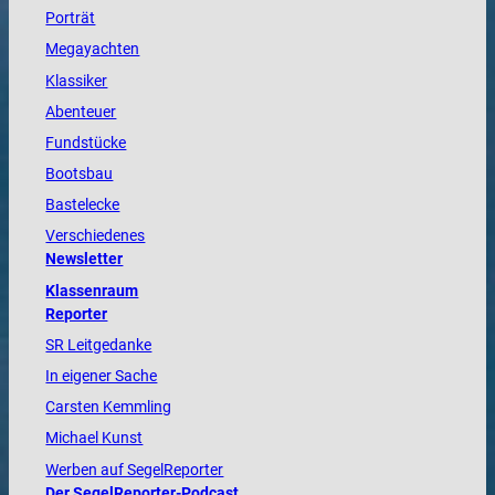
Porträt
Megayachten
Klassiker
Abenteuer
Fundstücke
Bootsbau
Bastelecke
Verschiedenes
Newsletter
Klassenraum
Reporter
SR Leitgedanke
In eigener Sache
Carsten Kemmling
Michael Kunst
Werben auf SegelReporter
Der SegelReporter-Podcast