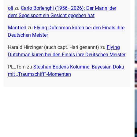
oli
zu
Carlo Borlenghi (1956–2026): Der Mann, der
dem Segelsport ein Gesicht gegeben hat
Manfred
zu
Flying Dutchman küren bei den Finals ihre
Deutschen Meister
Harald Hirzinger (auch capt. Hari genannt)
zu
Flying
Dutchman küren bei den Finals ihre Deutschen Meister
PL_Tom
zu
Stephan Bodens Kolumne: Bayesian Doku
mit „Traumschiff“-Momenten