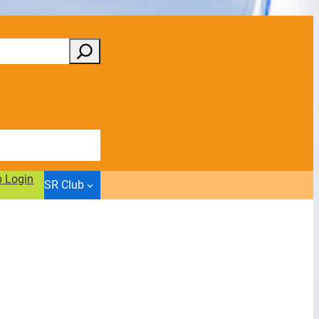
b Login
SR Club