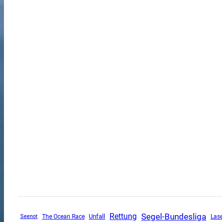
Segel-Bundesliga
Rettung
Unfall
The Ocean Race
Seenot
Las