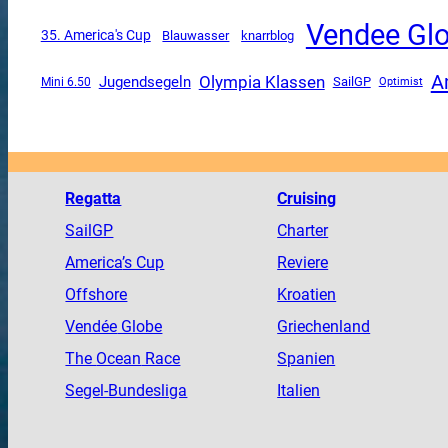
Vendee Gl
35. America's Cup
Blauwasser
knarrblog
A
Olympia Klassen
Jugendsegeln
SailGP
Mini 6.50
Optimist
Regatta
Cruising
SailGP
Charter
America
’s Cup
Reviere
Offshore
Kroatien
Vendée
Globe
Griechenland
The
Ocean
Race
Spanien
Segel-Bundesliga
Italien