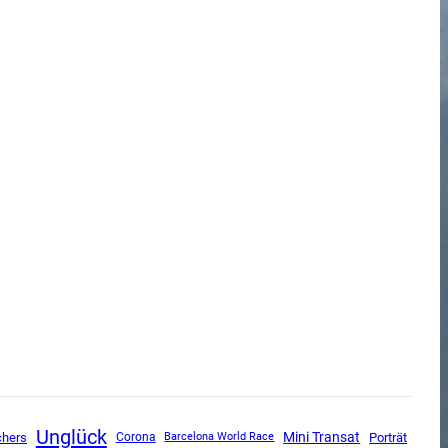
Unglück
Mini Transat
chers
Corona
Porträt
Barcelona World Race