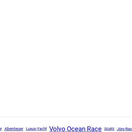
Volvo Ocean Race
Abenteuer
Luxus-Yacht
DGzRS
Jörg Rie
er