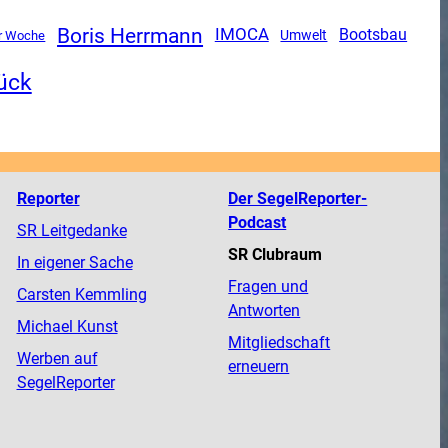
Boris Herrmann
IMOCA
Bootsbau
Umwelt
er Woche
ück
Reporter
Der SegelReporter-
Podcast
SR Leitgedanke
SR Clubraum
In eigener Sache
Fragen und
Carsten Kemmling
Antworten
Michael Kunst
Mitgliedschaft
Werben auf
erneuern
SegelReporter