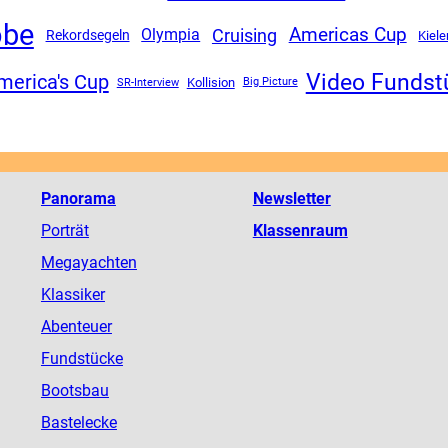
obe
Americas Cup
Cruising
Olympia
Rekordsegeln
Kiel
Video Fundst
merica's Cup
SR-Interview
Kollision
Big Picture
Panorama
Newsletter
Porträt
Klassenraum
Megayachten
Klassiker
Abenteuer
Fundstücke
Bootsbau
Bastelecke