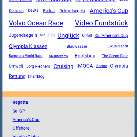
America's Cup
Rekordsegeln
Kollision
DGzRS
Porträt
Video Fundstück
Volvo Ocean Race
Unglück
Jugendsegeln
Unfall
35. America's Cup
Mini 6.50
Olympia Klassen
Luxus-Yacht
Blauwasser
Bootsbau
SR-Interview
The Ocean Race
Barcelona World Race
Cruising
IMOCA
Olympia
Umwelt
Jörg Riechers
Seenot
Rettung
knarrblog
Regatta
SailGP
America
’s Cup
Offshore
Vendée
Globe