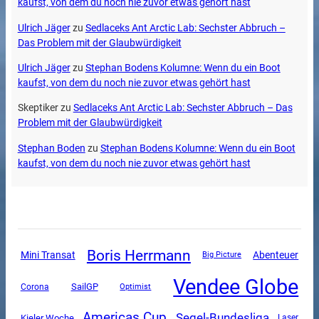
kaufst, von dem du noch nie zuvor etwas gehört hast
Ulrich Jäger
zu
Sedlaceks Ant Arctic Lab: Sechster Abbruch –
Das Problem mit der Glaubwürdigkeit
Ulrich Jäger
zu
Stephan Bodens Kolumne: Wenn du ein Boot
kaufst, von dem du noch nie zuvor etwas gehört hast
Skeptiker
zu
Sedlaceks Ant Arctic Lab: Sechster Abbruch – Das
Problem mit der Glaubwürdigkeit
Stephan Boden
zu
Stephan Bodens Kolumne: Wenn du ein Boot
kaufst, von dem du noch nie zuvor etwas gehört hast
Boris Herrmann
Mini Transat
Abenteuer
Big Picture
Vendee Globe
SailGP
Corona
Optimist
Americas Cup
Segel-Bundesliga
Kieler Woche
Laser