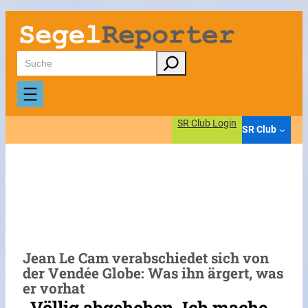
Zum
Inhalt
springen
Suchen
SR Club Login
SR Club
Jean Le Cam verabschiedet sich von
der Vendée Globe: Was ihn ärgert, was
er vorhat
„Völlig abgehoben. Ich mache