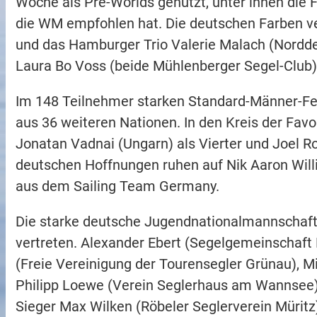
Woche als Pre-Worlds genutzt, unter ihnen die F
die WM empfohlen hat. Die deutschen Farben ve
und das Hamburger Trio Valerie Malach (Norddeu
Laura Bo Voss (beide Mühlenberger Segel-Club)
Im 148 Teilnehmer starken Standard-Männer-Fe
aus 36 weiteren Nationen. In den Kreis der Fav
Jonatan Vadnai (Ungarn) als Vierter und Joel Ro
deutschen Hoffnungen ruhen auf Nik Aaron Will
aus dem Sailing Team Germany.
Die starke deutsche Jugendnationalmannschaft i
vertreten. Alexander Ebert (Segelgemeinschaf
(Freie Vereinigung der Tourensegler Grünau), M
Philipp Loewe (Verein Seglerhaus am Wannsee)
Sieger Max Wilken (Röbeler Seglerverein Mürit