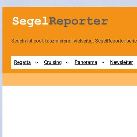
Zum
Inhalt
springen
Segeln ist cool, faszinierend, vielseitig. SegelReporter berich
Regatta
Cruising
Panorama
Newsletter