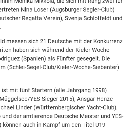
innin Monika Mikkola, die sich mit Rang zwei für
rtreten Nina Loser (Augsburger Segler-Club)
tscher Regatta Verein), Svenja Schlotfeldt und
.
ld messen sich 21 Deutsche mit der Konkurrenz
oriten haben sich während der Kieler Woche
driguez (Spanien) als Fünfter gesegelt. Die
im (Schlei-Segel-Club/Kieler-Woche-Siebenter)
st mit fünf Startern (alle Jahrgang 1998)
t Müggelsee/YES-Sieger 2015), Ansgar Henze
ichael Linder (Württembergischer Yacht-Club),
 und der amtierende Deutsche Meister und YES-
z) können auch in Kampf um den Titel U19