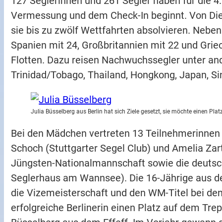
127 Seglerinnen und 261 Segler haben für die 4
Vermessung und dem Check-In beginnt. Von Dien
sie bis zu zwölf Wettfahrten absolvieren. Neben 
Spanien mit 24, Großbritannien mit 22 und Grie
Flotten. Dazu reisen Nachwuchssegler unter and
Trinidad/Tobago, Thailand, Hongkong, Japan, 
Julia Büsselberg aus Berlin hat sich Ziele gesetzt, sie möchte einen Pl
Bei den Mädchen vertreten 13 Teilnehmerinnen 
Schoch (Stuttgarter Segel Club) und Amelia Za
Jüngsten-Nationalmannschaft sowie die deutsc
Seglerhaus am Wannsee). Die 16-Jährige aus d
die Vizemeisterschaft und den WM-Titel bei den 
erfolgreiche Berlinerin einen Platz auf dem Trep