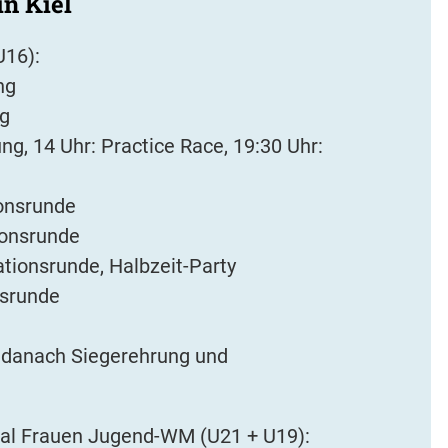
in Kiel
U16):
ng
ng
g, 14 Uhr: Practice Race, 19:30 Uhr:
ionsrunde
tionsrunde
ationsrunde, Halbzeit-Party
nsrunde
e, danach Siegerehrung und
ial Frauen Jugend-WM (U21 + U19):