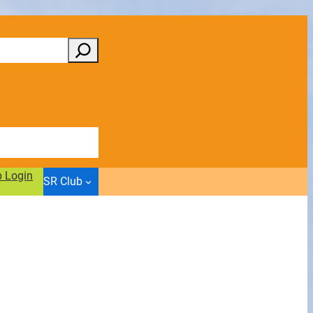
b Login
SR Club