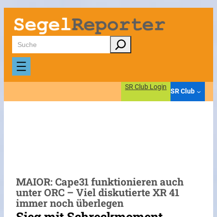
Zum
Inhalt
springen
Suchen
SR Club Login
SR Club
MAIOR: Cape31 funktionieren auch
unter ORC – Viel diskutierte XR 41
immer noch überlegen
Sieg mit Schreckmoment