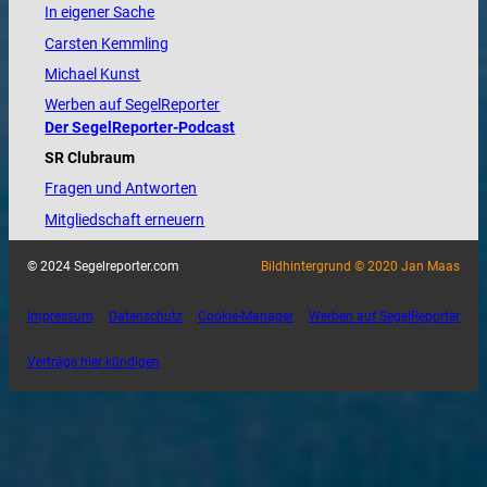
In eigener Sache
Carsten Kemmling
Michael Kunst
Werben auf SegelReporter
Der SegelReporter-Podcast
SR Clubraum
Fragen und Antworten
Mitgliedschaft erneuern
© 2024 Segelreporter.com
Bildhintergrund © 2020 Jan Maas
Impressum
Datenschutz
Cookie-Manager
Werben auf SegelReporter
Verträge hier kündigen