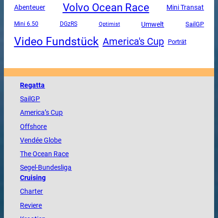
Volvo Ocean Race
Mini Transat
Abenteuer
Umwelt
SailGP
Mini 6.50
DGzRS
Optimist
Video Fundstück
America's Cup
Porträt
Regatta
SailGP
America
’s Cup
Offshore
Vendée
Globe
The
Ocean
Race
Segel-Bundesliga
Cruising
Charter
Reviere