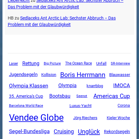
LieberNicht
zu
Sedlaceks Ant Arctic Lab: Sechster Abbruch –
Das Problem mit der Glaubwürdigkeit
HB
zu
Sedlaceks Ant Arctic Lab: Sechster Abbruch – Das
Problem mit der Glaubwürdigkeit
Rettung
Unfall
The Ocean Race
SR-Interview
Laser
Big Picture
Boris Herrmann
Jugendsegeln
Kollision
Blauwasser
Olympia Klassen
Olympia
IMOCA
knarrblog
Americas Cup
Bootsbau
35. America's Cup
Seenot
Luxus-Yacht
Corona
Barcelona World Race
Vendee Globe
Jörg Riechers
Kieler Woche
Unglück
Segel-Bundesliga
Cruising
Rekordsegeln