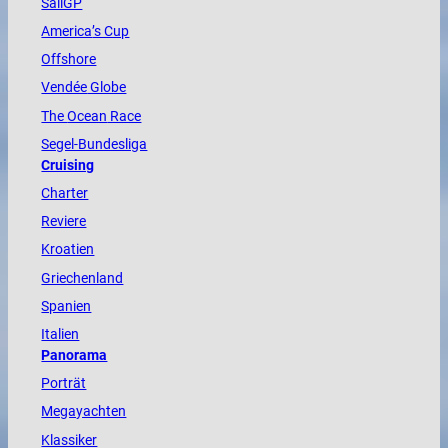
SailGP
America
’s Cup
Offshore
Vendée
Globe
The
Ocean
Race
Segel-Bundesliga
Cruising
Charter
Reviere
Kroatien
Griechenland
Spanien
Italien
Panorama
Porträt
Megayachten
Klassiker