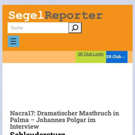
Zum
Inhalt
springen
Suchen
SR Club Login
SR Club
Nacra17: Dramatischer Mastbruch in
Palma – Johannes Polgar im
Interview
Schleudersturz