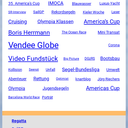
IMOCA
35. America's Cup
Luxus-Yacht
Blauwasser
SailGP
Rekordsegeln
SR-Interview
Kieler Woche
Laser
America's Cup
Cruising
Olympia Klassen
Boris Herrmann
Mini Transat
The Ocean Race
Vendee Globe
Corona
Video Fundstück
Bootsbau
DGzRS
Big Picture
Segel-Bundesliga
Unfall
Umwelt
Kollision
Seenot
Rettung
Abenteuer
knarrblog
Jörg Riechers
Optimist
Americas Cup
Olympia
Jugendsegeln
Porträt
Barcelona World Race
Regatta