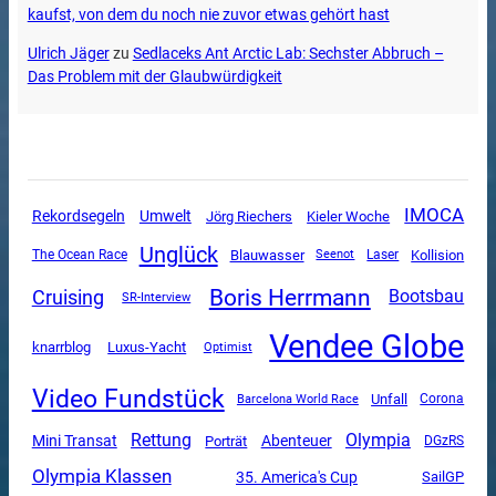
kaufst, von dem du noch nie zuvor etwas gehört hast
Ulrich Jäger
zu
Sedlaceks Ant Arctic Lab: Sechster Abbruch –
Das Problem mit der Glaubwürdigkeit
IMOCA
Rekordsegeln
Umwelt
Jörg Riechers
Kieler Woche
Unglück
The Ocean Race
Blauwasser
Kollision
Seenot
Laser
Boris Herrmann
Cruising
Bootsbau
SR-Interview
Vendee Globe
Luxus-Yacht
knarrblog
Optimist
Video Fundstück
Unfall
Corona
Barcelona World Race
Rettung
Olympia
Mini Transat
Abenteuer
Porträt
DGzRS
Olympia Klassen
35. America's Cup
SailGP