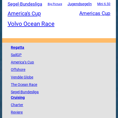
Segel-Bundesliga
Jugendsegeln
Mini 6.50
Big Picture
America's Cup
Americas Cup
Volvo Ocean Race
Regatta
SailGP
America
’s Cup
Offshore
Vendée
Globe
The
Ocean
Race
Segel-Bundesliga
Cruising
Charter
Reviere