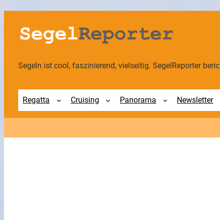
Zum
Inhalt
springen
Segeln ist cool, faszinierend, vielseitig. SegelReporter berich
Regatta
Cruising
Panorama
Newsletter