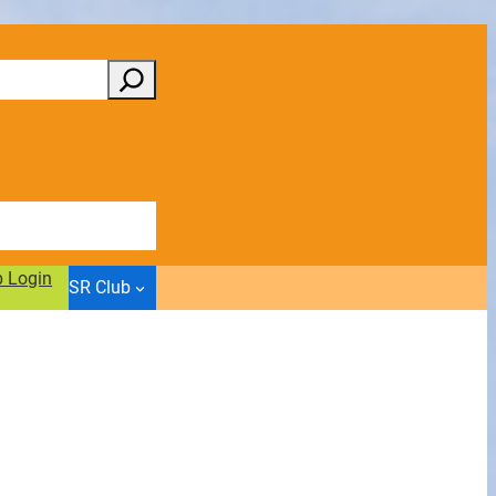
b Login
SR Club