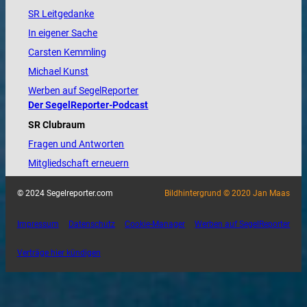
SR Leitgedanke
In eigener Sache
Carsten Kemmling
Michael Kunst
Werben auf SegelReporter
Der SegelReporter-Podcast
SR Clubraum
Fragen und Antworten
Mitgliedschaft erneuern
© 2024 Segelreporter.com
Bildhintergrund © 2020 Jan Maas
Impressum
Datenschutz
Cookie-Manager
Werben auf SegelReporter
Verträge hier kündigen