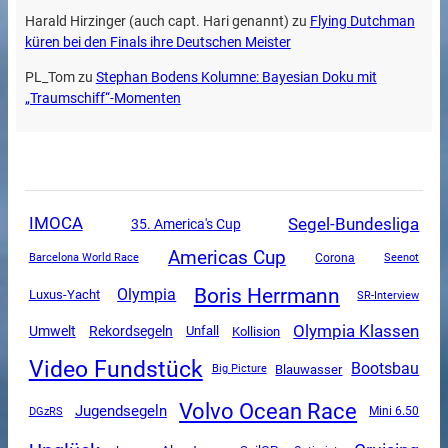
Harald Hirzinger (auch capt. Hari genannt)
zu
Flying Dutchman
küren bei den Finals ihre Deutschen Meister
PL_Tom
zu
Stephan Bodens Kolumne: Bayesian Doku mit
„Traumschiff“-Momenten
Segel-Bundesliga
IMOCA
35. America's Cup
Americas Cup
Corona
Barcelona World Race
Seenot
Boris Herrmann
Olympia
Luxus-Yacht
SR-Interview
Olympia Klassen
Umwelt
Rekordsegeln
Unfall
Kollision
Video Fundstück
Bootsbau
Blauwasser
Big Picture
Volvo Ocean Race
Jugendsegeln
DGzRS
Mini 6.50