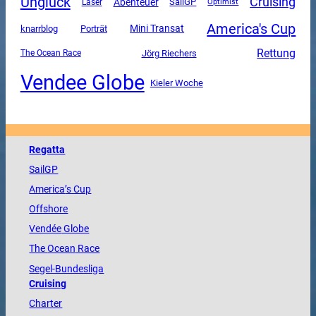
Unglück
Cruising
Abenteuer
SailGP
Laser
Optimist
America's Cup
Mini Transat
knarrblog
Porträt
Rettung
The Ocean Race
Jörg Riechers
Vendee Globe
Kieler Woche
Regatta
SailGP
America
’s Cup
Offshore
Vendée
Globe
The
Ocean
Race
Segel-Bundesliga
Cruising
Charter