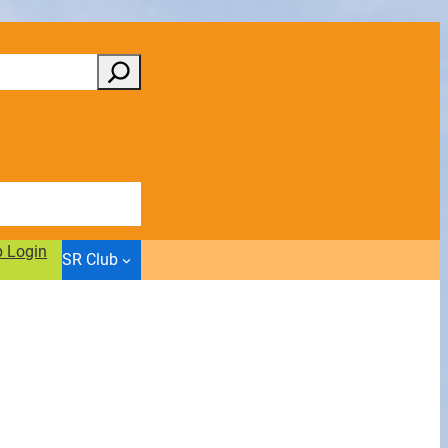
b Login
SR Club