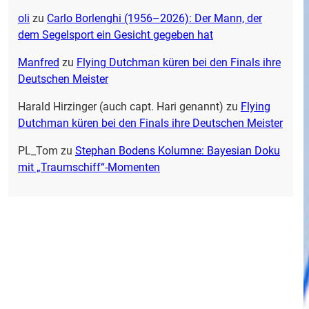
oli
zu
Carlo Borlenghi (1956–2026): Der Mann, der
dem Segelsport ein Gesicht gegeben hat
Manfred
zu
Flying Dutchman küren bei den Finals ihre
Deutschen Meister
Harald Hirzinger (auch capt. Hari genannt)
zu
Flying
Dutchman küren bei den Finals ihre Deutschen Meister
PL_Tom
zu
Stephan Bodens Kolumne: Bayesian Doku
mit „Traumschiff“-Momenten