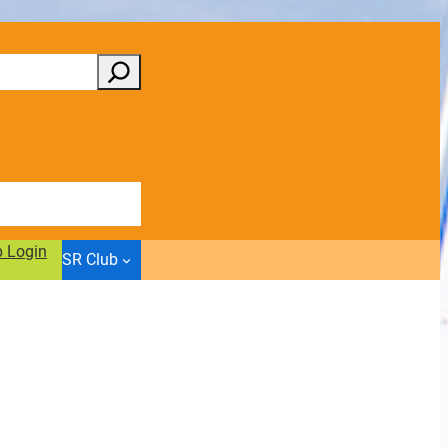
b Login
SR Club