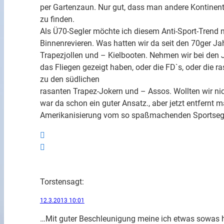
per Gartenzaun. Nur gut, dass man andere Kontinen
zu finden.
Als Ü70-Segler möchte ich diesem Anti-Sport-Trend n
Binnenrevieren. Was hatten wir da seit den 70ger Jah
Trapezjollen und – Kielbooten. Nehmen wir bei den Jo
das Fliegen gezeigt haben, oder die FD`s, oder die r
zu den südlichen
rasanten Trapez-Jokern und – Assos. Wollten wir nic
war da schon ein guter Ansatz., aber jetzt entfernt 
Amerikanisierung vom so spaßmachenden Sportseg
Torsten
sagt:
12.3.2013 10:01
…Mit guter Beschleunigung meine ich etwas sowas h