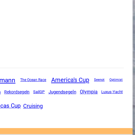
rmann
America's Cup
The Ocean Race
Seenot
Optimist
n
Olympia
Jugendsegeln
Rekordsegeln
SailGP
Luxus-Yacht
cas Cup
Cruising