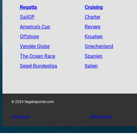
Regatta
Cruising
SailGP
Charter
America
’s Cup
Reviere
Offshore
Kroatien
Vendée
Globe
Griechenland
The
Ocean
Race
Spanien
Segel-Bundesliga
Italien
© 2024 Segelreporter.com
Impressum
Datenschutz