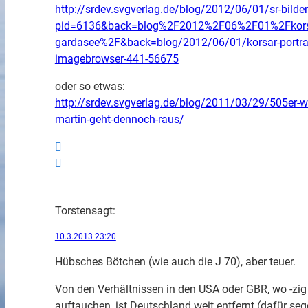
http://srdev.svgverlag.de/blog/2012/06/01/sr-bilder
pid=6136&back=blog%2F2012%2F06%2F01%2Fkorsar-p
gardasee%2F&back=blog/2012/06/01/korsar-portraet
imagebrowser-441-56675
oder so etwas:
http://srdev.svgverlag.de/blog/2011/03/29/505er-w
martin-geht-dennoch-raus/
Torsten
sagt:
10.3.2013 23:20
Hübsches Bötchen (wie auch die J 70), aber teuer.
Von den Verhältnissen in den USA oder GBR, wo -zig
auftauchen, ist Deutschland weit entfernt (dafür se