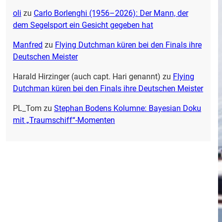
oli
zu
Carlo Borlenghi (1956–2026): Der Mann, der
dem Segelsport ein Gesicht gegeben hat
Manfred
zu
Flying Dutchman küren bei den Finals ihre
Deutschen Meister
Harald Hirzinger (auch capt. Hari genannt)
zu
Flying
Dutchman küren bei den Finals ihre Deutschen Meister
PL_Tom
zu
Stephan Bodens Kolumne: Bayesian Doku
mit „Traumschiff“-Momenten