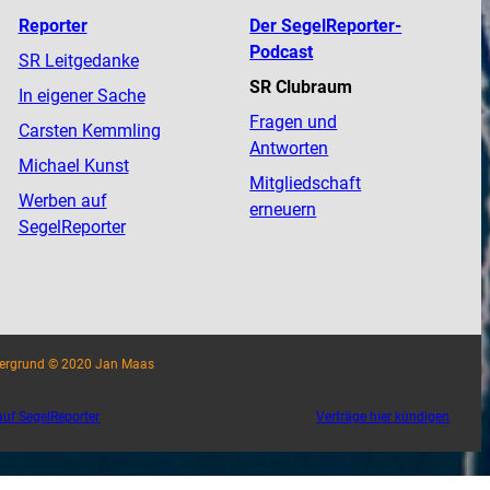
Reporter
Der SegelReporter-
Podcast
SR Leitgedanke
SR Clubraum
In eigener Sache
Fragen und
Carsten Kemmling
Antworten
Michael Kunst
Mitgliedschaft
Werben auf
erneuern
SegelReporter
tergrund © 2020 Jan Maas
uf SegelReporter
Verträge hier kündigen