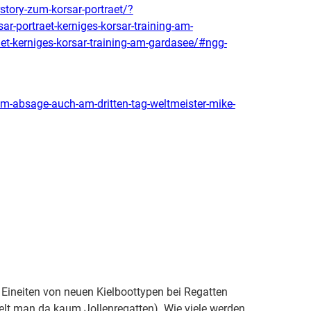
story-zum-korsar-portraet/?
ortraet-kerniges-korsar-training-am-
-kerniges-korsar-training-am-gardasee/#ngg-
m-absage-auch-am-dritten-tag-weltmeister-mike-
 Eineiten von neuen Kielboottypen bei Regatten
gelt man da kaum Jollenregatten). Wie viele werden