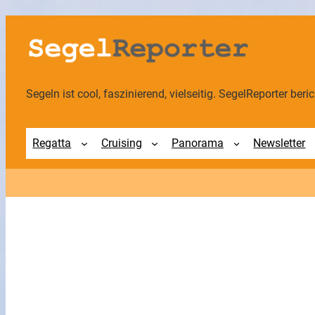
Zum
Inhalt
springen
Segeln ist cool, faszinierend, vielseitig. SegelReporter berich
Regatta
Cruising
Panorama
Newsletter