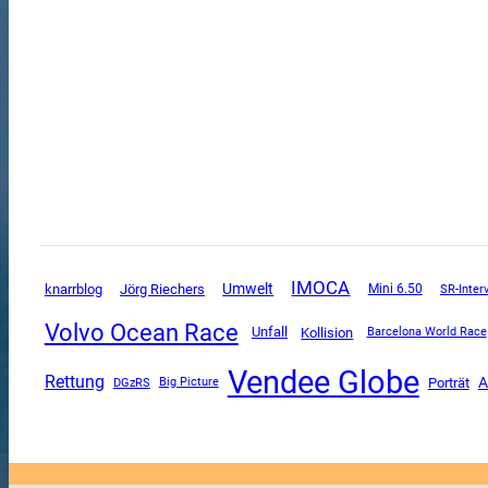
IMOCA
Umwelt
knarrblog
Jörg Riechers
Mini 6.50
SR-Inter
Volvo Ocean Race
Unfall
Kollision
Barcelona World Race
Vendee Globe
Rettung
A
DGzRS
Porträt
Big Picture