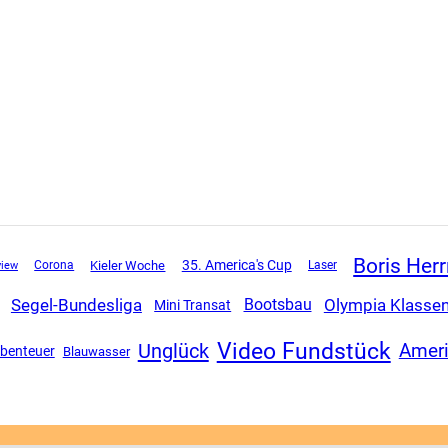
Boris Her
35. America's Cup
view
Corona
Kieler Woche
Laser
Segel-Bundesliga
Olympia Klasse
Bootsbau
Mini Transat
Video Fundstück
Unglück
Ameri
benteuer
Blauwasser