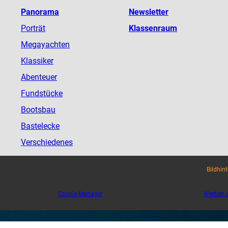
Panorama
Newsletter
Porträt
Klassenraum
Megayachten
Klassiker
Abenteuer
Fundstücke
Bootsbau
Bastelecke
Verschiedenes
Bildhin
Cookie-Manager
Werben a