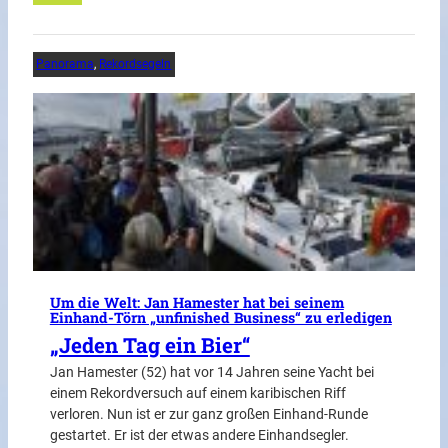
Panorama
, 
Rekordsegeln
Um die Welt: Jan Hamester hat bei seinem
Einhand-Törn „unfinished Business“ zu erledigen
„Jeden Tag ein Bier“
Jan Hamester (52) hat vor 14 Jahren seine Yacht bei
einem Rekordversuch auf einem karibischen Riff
verloren. Nun ist er zur ganz großen Einhand-Runde
gestartet. Er ist der etwas andere Einhandsegler.