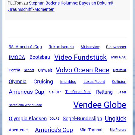
PL_Tom
zu
Stephan Bodens Kolumne: Bayesian Doku mit
„Traumschiff“-Momenten
35. America's Cup
Rekordsegeln
SR-Interview
Blauwasser
Video Fundstück
IMOCA
Bootsbau
Mini 6.50
Volvo Ocean Race
Umwelt
Porträt
Seenot
Optimist
Cruising
Olympia
Luxus-Yacht
knarrblog
Kollision
Americas Cup
Rettung
SailGP
The Ocean Race
Laser
Vendee Globe
Barcelona World Race
Unglück
Olympia Klassen
Segel-Bundesliga
DGzRS
America's Cup
Mini Transat
Abenteuer
Big Picture