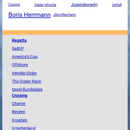
Jugendsegeln
Unfall
Corona
Kieler Woche
Boris Herrmann
Jörg Riechers
Regatta
SailGP
America
’s Cup
Offshore
Vendée
Globe
The
Ocean
Race
Segel-Bundesliga
Cruising
Charter
Reviere
Kroatien
Griechenland