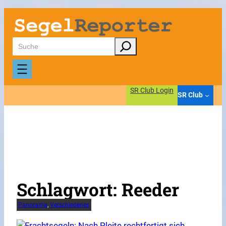
Zum
Inhalt
springen
Suchen
SR Club Login
SR Club
Schlagwort:
Reeder
Panorama
, 
Verschiedenes