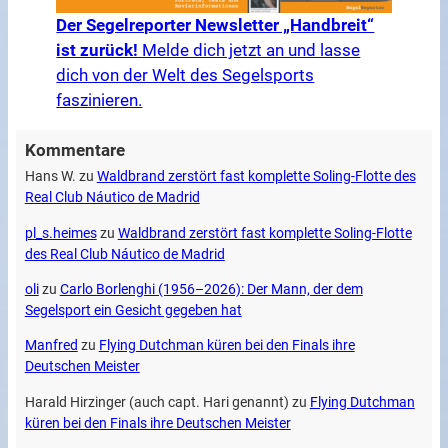
Der Segelreporter Newsletter „Handbreit“
ist zurück!
Melde dich jetzt an und lasse
dich von der Welt des Segelsports
faszinieren.
Kommentare
Hans W.
zu
Waldbrand zerstört fast komplette Soling-Flotte des
Real Club Náutico de Madrid
pl_s.heimes
zu
Waldbrand zerstört fast komplette Soling-Flotte
des Real Club Náutico de Madrid
oli
zu
Carlo Borlenghi (1956–2026): Der Mann, der dem
Segelsport ein Gesicht gegeben hat
Manfred
zu
Flying Dutchman küren bei den Finals ihre
Deutschen Meister
Harald Hirzinger (auch capt. Hari genannt)
zu
Flying Dutchman
küren bei den Finals ihre Deutschen Meister