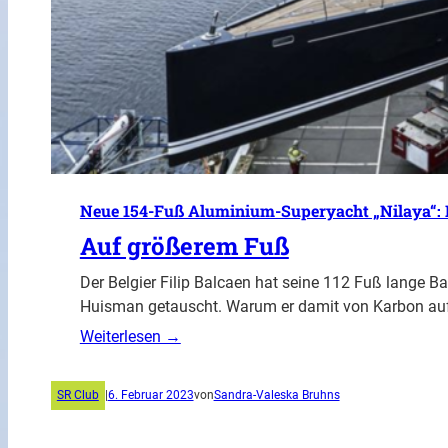
Neue 154-Fuß Aluminium-Superyacht „Nilaya“: Mi
Auf größerem Fuß
Der Belgier Filip Balcaen hat seine 112 Fuß lange B
Huisman getauscht. Warum er damit von Karbon auf
Weiterlesen →
SR Club
|
6. Februar 2023
von
Sandra-Valeska Bruhns