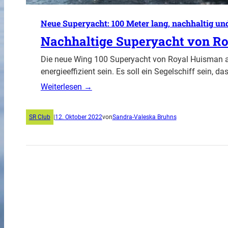
Neue Superyacht: 100 Meter lang, nachhaltig und
Nachhaltige Superyacht von R
Die neue Wing 100 Superyacht von Royal Huisman a
energieeffizient sein. Es soll ein Segelschiff sein, 
Weiterlesen →
SR Club
|
12. Oktober 2022
von
Sandra-Valeska Bruhns