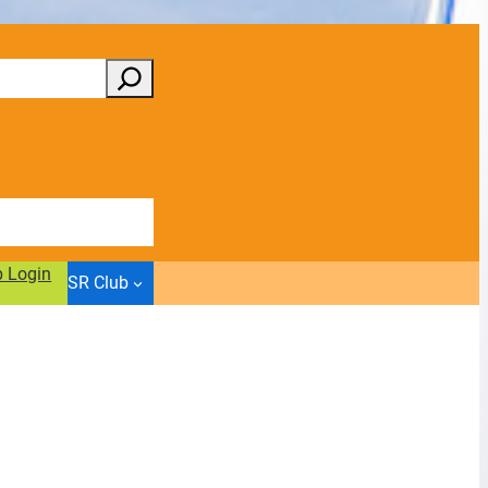
b Login
SR Club