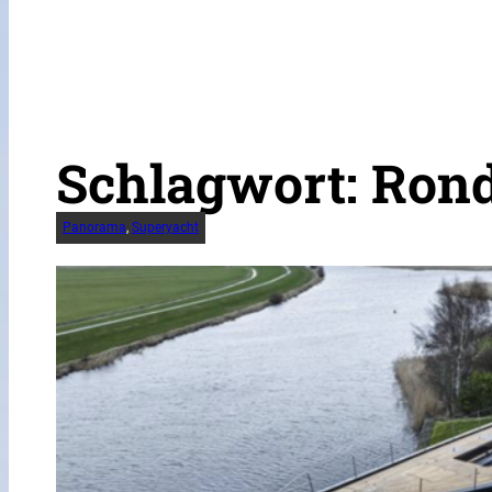
Schlagwort:
Rond
Panorama
, 
Superyacht