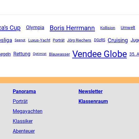
Boris Herrmann
a's Cup
Olympia
Umwelt
Kollision
sliga
Cruising
Jug
Luxus-Yacht
Porträt
Jörg Riechers
DGzRS
Seenot
Vendee Globe
Rettung
egeln
35. 
Blauwasser
Optimist
Panorama
Newsletter
Porträt
Klassenraum
Megayachten
Klassiker
Abenteuer