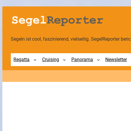
Zum
Inhalt
springen
Segeln ist cool, faszinierend, vielseitig. SegelReporter berich
Regatta
Cruising
Panorama
Newsletter