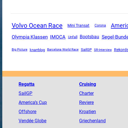
Volvo Ocean Race
Americ
Mini Transat
Corona
Olympia Klassen
Segel-Bunde
IMOCA
Bootsbau
Unfall
SailGP
Rekords
knarrblog
SR-Interview
Big Picture
Barcelona World Race
Regatta
Cruising
SailGP
Charter
America
’s Cup
Reviere
Offshore
Kroatien
Vendée
Globe
Griechenland