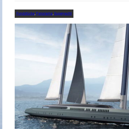
Fundstücke
, 
Panorama
, 
Superyacht