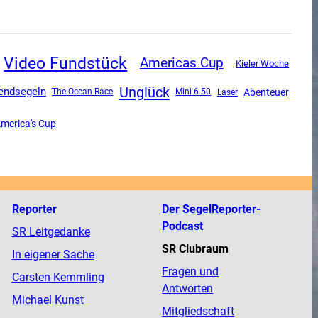
Video Fundstück
Americas Cup
Kieler Woche
Unglück
endsegeln
Abenteuer
The Ocean Race
Mini 6.50
Laser
America's Cup
Reporter
Der SegelReporter-
Podcast
SR Leitgedanke
SR Clubraum
In eigener Sache
Fragen und
Carsten Kemmling
Antworten
Michael Kunst
Mitgliedschaft