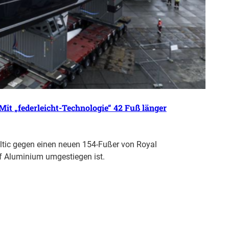
t „federleicht-Technologie“ 42 Fuß länger
altic gegen einen neuen 154-Fußer von Royal
 Aluminium umgestiegen ist.