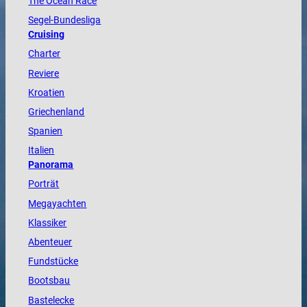
The
Ocean
Race
Segel-Bundesliga
Cruising
Charter
Reviere
Kroatien
Griechenland
Spanien
Italien
Panorama
Porträt
Megayachten
Klassiker
Abenteuer
Fundstücke
Bootsbau
Bastelecke