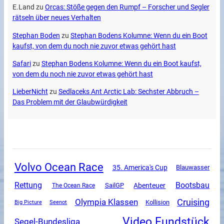
E.Land
zu
Orcas: Stöße gegen den Rumpf – Forscher und Segler
rätseln über neues Verhalten
Stephan Boden
zu
Stephan Bodens Kolumne: Wenn du ein Boot
kaufst, von dem du noch nie zuvor etwas gehört hast
Safari
zu
Stephan Bodens Kolumne: Wenn du ein Boot kaufst,
von dem du noch nie zuvor etwas gehört hast
LieberNicht
zu
Sedlaceks Ant Arctic Lab: Sechster Abbruch –
Das Problem mit der Glaubwürdigkeit
Volvo Ocean Race
35. America's Cup
Blauwasser
Rettung
Bootsbau
SailGP
Abenteuer
The Ocean Race
Olympia Klassen
Cruising
Kollision
Big Picture
Seenot
Video Fundstück
Segel-Bundesliga