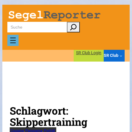
Zum
Inhalt
springen
Suchen
SR Club Login
SR Club
Schlagwort:
Skippertraining
Cruising
, 
Panorama
, 
Porträt