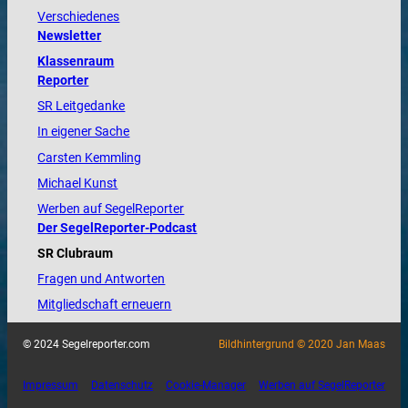
Verschiedenes
Newsletter
Klassenraum
Reporter
SR Leitgedanke
In eigener Sache
Carsten Kemmling
Michael Kunst
Werben auf SegelReporter
Der SegelReporter-Podcast
SR Clubraum
Fragen und Antworten
Mitgliedschaft erneuern
© 2024 Segelreporter.com
Bildhintergrund © 2020 Jan Maas
Impressum
Datenschutz
Cookie-Manager
Werben auf SegelReporter