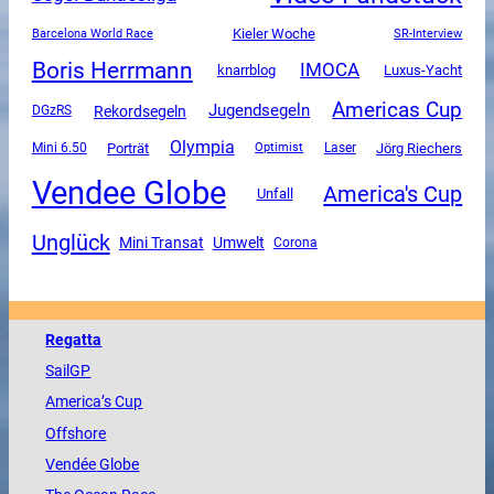
Kieler Woche
SR-Interview
Barcelona World Race
Boris Herrmann
IMOCA
Luxus-Yacht
knarrblog
Americas Cup
Jugendsegeln
Rekordsegeln
DGzRS
Olympia
Mini 6.50
Porträt
Jörg Riechers
Optimist
Laser
Vendee Globe
America's Cup
Unfall
Unglück
Mini Transat
Umwelt
Corona
Regatta
SailGP
America
’s Cup
Offshore
Vendée
Globe