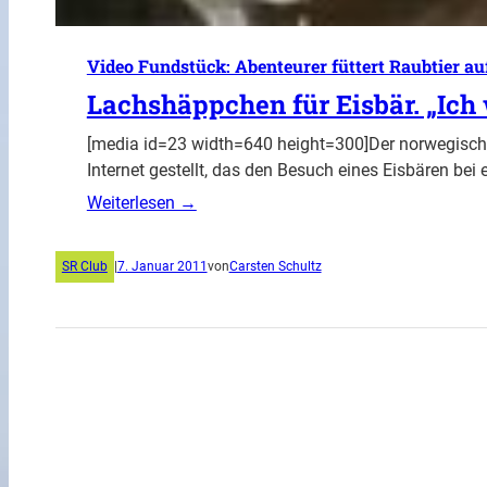
Video Fundstück: Abenteurer füttert Raubtier au
Lachshäppchen für Eisbär. „Ich 
[media id=23 width=640 height=300]Der norwegische
Internet gestellt, das den Besuch eines Eisbären bei
Weiterlesen →
SR Club
|
7. Januar 2011
von
Carsten Schultz