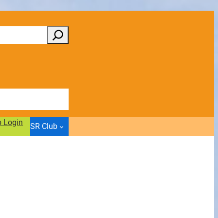
b Login
SR Club