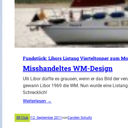
Fundstück: Libors Listang Vierteltonner zum M
Misshandeltes WM-Design
Ulli Libor dürfte es grausen, wenn er das Bild der ve
gewann Libor 1969 die WM. Nun wurde eine Listang
Schrecklich!
Weiterlesen →
SR Club
|
12. September 2011
von
Carsten Schultz