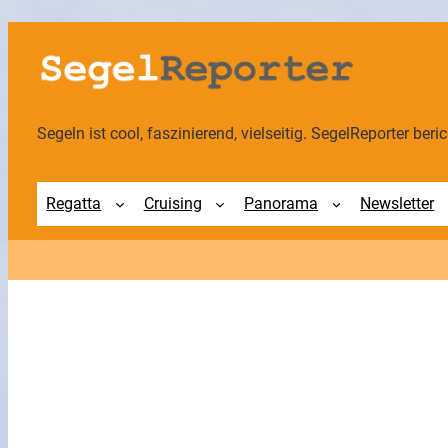
Zum
Inhalt
springen
Segeln ist cool, faszinierend, vielseitig. SegelReporter berich
Regatta
Cruising
Panorama
Newsletter