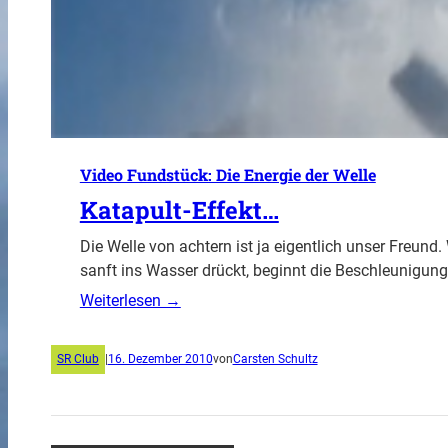
Video Fundstück: Die Energie der Welle
Katapult-Effekt…
Die Welle von achtern ist ja eigentlich unser Freund
sanft ins Wasser drückt, beginnt die Beschleunigun
Weiterlesen →
SR Club
|
16. Dezember 2010
von
Carsten Schultz